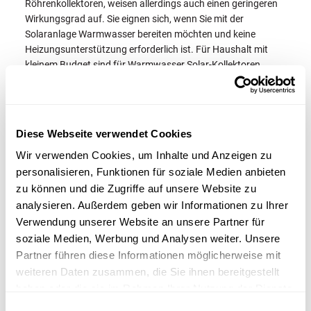
Röhrenkollektoren, weisen allerdings auch einen geringeren
Wirkungsgrad auf. Sie eignen sich, wenn Sie mit der
Solaranlage Warmwasser bereiten möchten und keine
Heizungsunterstützung erforderlich ist. Für Haushalt mit
kleinem Budget sind für Warmwasser Solar-Kollektoren
dieser Bauart eine gute Alternative.
Vakuumröhrenkollektor:
Diese Webseite verwendet Cookies
Wir verwenden Cookies, um Inhalte und Anzeigen zu
personalisieren, Funktionen für soziale Medien anbieten
Der wesentliche Unterschied zu flachen Plattenkollektoren
zu können und die Zugriffe auf unsere Website zu
ist, dass sich der Absorber bei Flachkollektoren in
doppelwandigen Vakuumröhren befindet. Für diese Bauart
analysieren. Außerdem geben wir Informationen zu Ihrer
ist daher die Bezeichnung Vakuumröhrenkollektor üblich.
Verwendung unserer Website an unsere Partner für
Röhrenkollektoren sind teurer als Flachkollektoren, weisen
soziale Medien, Werbung und Analysen weiter. Unsere
allerdings auch einen deutlich höheren Wirkungsgrad auf
Partner führen diese Informationen möglicherweise mit
und arbeiten selbst bei diffusen Lichtverhältnissen noch
weiteren Daten zusammen, die Sie ihnen bereitgestellt
effizient. In der kalten Jahreszeit können sie auch bei
haben oder die sie im Rahmen Ihrer Nutzung der Dienste
niedrigen Außentemperaturen noch hohe Erträge bieten.
gesammelt haben.
Einwilligungsauswahl