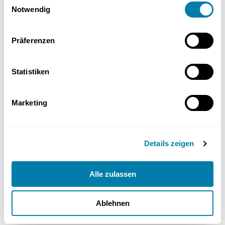
Vakuumröhrenkollektoren sind daher ideal, um mittels
Notwendig
Solarthermie Heizung und Warmwasser-Bereitung zu
unterstützen.
Präferenzen
Statistiken
Thermische Solaranlage: Vorteile
Marketing
und Herausforderungen im
Überblick
Details zeigen
Alle zulassen
Ablehnen