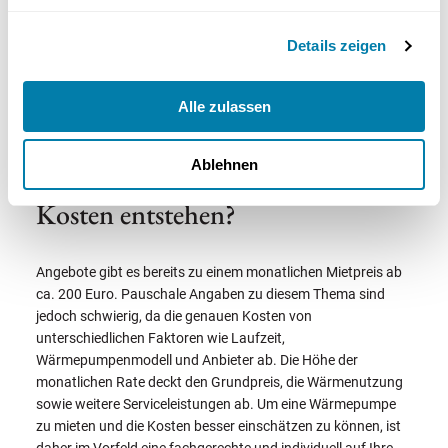
Leasing zu vergleichen, wie es beispielsweise bei Fahrzeugen
angeboten wird. Grundsätzlich können beide Begriffe
Details zeigen
denselben Vorgang beschreiben. Vereinfacht lässt sich
jedoch sagen, dass bei Einfamilienhäusern eher die Miete und
bei Mehrfamilienhäusern in der Regel Contracting zur
Alle zulassen
Anwendung kommt.
Ablehnen
Wärmepumpe mieten: Welche
Kosten entstehen?
Angebote gibt es bereits zu einem monatlichen Mietpreis ab
ca. 200 Euro. Pauschale Angaben zu diesem Thema sind
jedoch schwierig, da die genauen Kosten von
unterschiedlichen Faktoren wie Laufzeit,
Wärmepumpenmodell und Anbieter ab. Die Höhe der
monatlichen Rate deckt den Grundpreis, die Wärmenutzung
sowie weitere Serviceleistungen ab. Um eine Wärmepumpe
zu mieten und die Kosten besser einschätzen zu können, ist
daher im Vorfeld eine fachgerechte und individuell auf Ihre