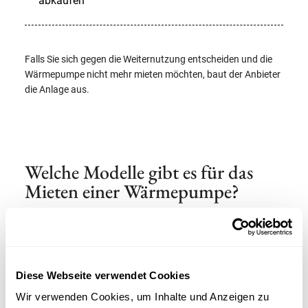
abkaufen
Falls Sie sich gegen die Weiternutzung entscheiden und die
Wärmepumpe nicht mehr mieten möchten, baut der Anbieter
die Anlage aus.
Welche Modelle gibt es für das
Mieten einer Wärmepumpe?
Es gibt eine Vielzahl unterschiedlicher Modelle, um eine
Wärmepumpe zu mieten und von den entscheidenden
Vorteilen zu profitieren. Sie können eine Luft-Wasser-
Diese Webseite verwendet Cookies
Wärmepumpe mieten oder sich wahlweise für eine andere
Wärmepumpenart entscheiden. Es gibt gleichermaßen
Wir verwenden Cookies, um Inhalte und Anzeigen zu
Modelle für Ein- und Mehrfamilienhäuser. Wenn Sie eine