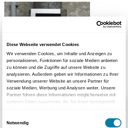
Diese Webseite verwendet Cookies
Wir verwenden Cookies, um Inhalte und Anzeigen zu
Mit noch weniger Energie kann man das Kaltwasser
personalisieren, Funktionen für soziale Medien anbieten
nicht mehr zirkulieren lassen. Die Leitungen sind 150
zu können und die Zugriffe auf unsere Website zu
Meter lang.
analysieren. Außerdem geben wir Informationen zu Ihrer
Verwendung unserer Website an unsere Partner für
soziale Medien, Werbung und Analysen weiter. Unsere
Partner führen diese Informationen möglicherweise mit
Beratung anfordern
weiteren Daten zusammen, die Sie ihnen bereitgestellt
haben oder die sie im Rahmen Ihrer Nutzung der Dienste
gesammelt haben.
Einwilligungsauswahl
Herr
Notwendig
*Pflichtfeld
Frau