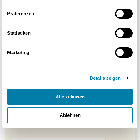
Vorname*
Nachname*
Präferenzen
Statistiken
Straße und Hausnummer*
Marketing
Postleitzahl*
Stadt*
Details zeigen
E-Mail*
Mobil / Festnetz*
Alle zulassen
Ablehnen
Ich stimme der Datenschutzerklärung und den AGBs zu. Ein
Widerruf ist jederzeit möglich. Ihre Privatsphäre ist uns wichtig.
Seit über 125 Jahren.