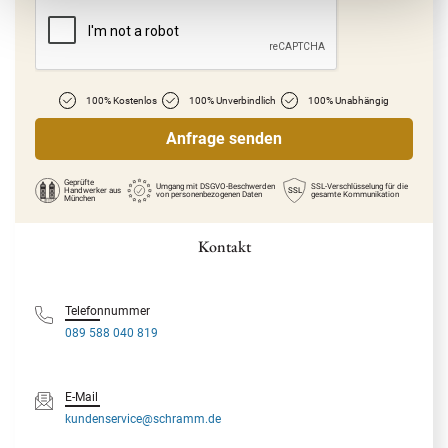
100% Kostenlos
100% Unverbindlich
100% Unabhängig
Geprüfte
Umgang mit DSGVO-Beschwerden
SSL-Verschlüsselung für die
Handwerker
aus
SSL
von personenbezogenen Daten
gesamte Kommunikation
München
Kontakt
Telefonnummer
089 588 040 819
E-Mail
kundenservice@schramm.de