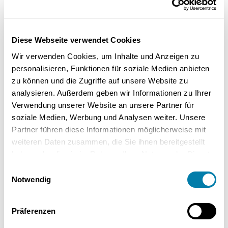
vitalisierende Wirkung hat. Für eine gemütliche Abendatmosphäre
eignet sich gedimmtes, warmes Licht, da es zur Entspannung und
Ruhe beiträgt.
Diese Webseite verwendet Cookies
Wir verwenden Cookies, um Inhalte und Anzeigen zu
Darüber hinaus können LED-Leuchtstreifen dazu verwendet
personalisieren, Funktionen für soziale Medien anbieten
werden, um:
zu können und die Zugriffe auf unsere Website zu
analysieren. Außerdem geben wir Informationen zu Ihrer
Spiegel zu umrahmen
Verwendung unserer Website an unsere Partner für
soziale Medien, Werbung und Analysen weiter. Unsere
Partner führen diese Informationen möglicherweise mit
individuelle Lichtakzente in Ecken und Nischen zu setzen
weiteren Daten zusammen, die Sie ihnen bereitgestellt
haben oder die sie im Rahmen Ihrer Nutzung der Dienste
indirekte Beleuchtung, beispielsweise unter Regalen
gesammelt haben.
angebrachte LED-Bänder, zu schaffen
Einwilligungsauswahl
Notwendig
Diese Maßnahmen schaffen ein edles und hochwertiges Ambiente
Präferenzen
im Badezimmer. Eine facettenreiche Beleuchtung im Badezimmer ist
entscheidend für das Schaffen verschiedener Stimmungen und