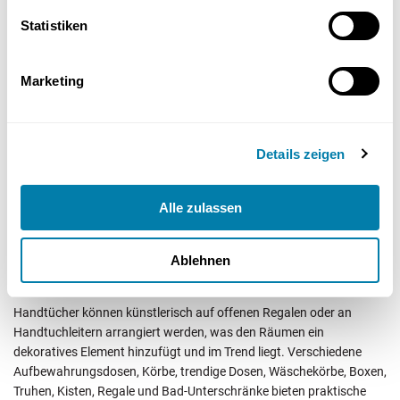
somit für das Wohlbefinden.
Statistiken
Dekorative Aufbewahrungslösungen
Marketing
Dekorative Aufbewahrungslösungen können Ihrem Badezimmer
Ordnung und Stil verleihen. Badezimmerregale können in vielfältigen
Größen und Formen existieren und sind aus unterschiedlichen
Materialien gefertigt, was ihnen sowohl Funktionalität als auch
Details zeigen
ästhetische Anziehungskraft verleiht. Alte Weinkisten lassen sich zu
einem Wandregal umbauen, das sich ideal für die stilvolle
Alle zulassen
Aufbewahrung von Handtüchern eignet, und durch die Verwendung
von umfunktionierten Marmeladengläsern als
Aufbewahrungsbehälter entsteht eine einzigartige dekorative
Ablehnen
Wandgestaltung.
Handtücher können künstlerisch auf offenen Regalen oder an
Handtuchleitern arrangiert werden, was den Räumen ein
dekoratives Element hinzufügt und im Trend liegt. Verschiedene
Aufbewahrungsdosen, Körbe, trendige Dosen, Wäschekörbe, Boxen,
Truhen, Kisten, Regale und Bad-Unterschränke bieten praktische