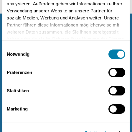
Wärmebilder helfen uns in die Wand zu sehen.
analysieren. Außerdem geben wir Informationen zu Ihrer
Verwendung unserer Website an unsere Partner für
soziale Medien, Werbung und Analysen weiter. Unsere
Partner führen diese Informationen möglicherweise mit
Wir sind ganz in Ihrer Nähe
weiteren Daten zusammen, die Sie ihnen bereitgestellt
haben oder die sie im Rahmen Ihrer Nutzung der Dienste
gesammelt haben.
Häberlstraße 20,
Einwilligungsauswahl
80337 München
Notwendig
(089) 588040120
24/7 (telefonisch im Notfall)
Präferenzen
München
Goetheplatz
Statistiken
Fürstenriederstraße 38,
80686 München
Marketing
(089) 588040110
Mo.- Fr. 08:00 - 14:00
(Samstags und außerhalb
der Öffnungszeiten nach Vereinbarung)
München