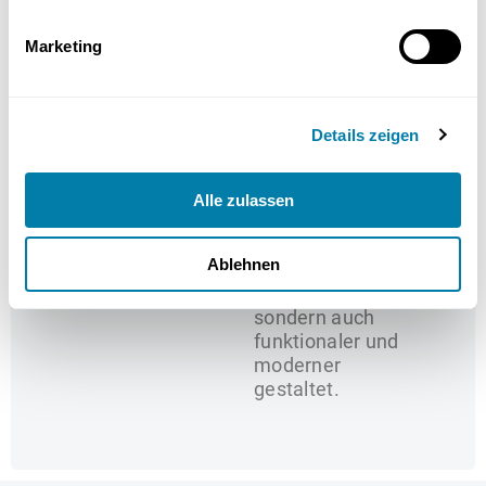
Beleuchtung war
funktional, aber
Marketing
wenig modern,
wodurch der Raum
enger und
unstrukturierter
Details zeigen
erschien.
Mit der
Alle zulassen
Renovierung wurde
das Bad nicht nur
Ablehnen
ästhetisch
aufgewertet,
sondern auch
funktionaler und
moderner
gestaltet.