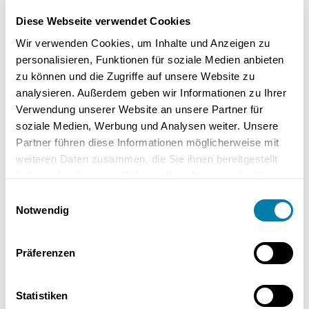
Das ursprüngliche
Diese Webseite verwendet Cookies
Badezimmer
präsentierte sich
Wir verwenden Cookies, um Inhalte und Anzeigen zu
mit klassischen
personalisieren, Funktionen für soziale Medien anbieten
weißen Fliesen
zu können und die Zugriffe auf unsere Website zu
und einer
analysieren. Außerdem geben wir Informationen zu Ihrer
kompakten
Verwendung unserer Website an unsere Partner für
Sanitärausstattung,
soziale Medien, Werbung und Analysen weiter. Unsere
die nur begrenzten
Partner führen diese Informationen möglicherweise mit
Stauraum bot.
weiteren Daten zusammen, die Sie ihnen bereitgestellt
Über die Jahre
haben oder die sie im Rahmen Ihrer Nutzung der Dienste
hinweg wirkte das
gesammelt haben.
Design zunehmend
Einwilligungsauswahl
veraltet –
Notwendig
traditionelle
Hängeschränke
Präferenzen
und ein Standard-
Waschbecken
bestimmten das
Statistiken
Bild. Die