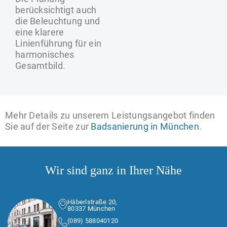
berücksichtigt auch
die Beleuchtung und
eine klarere
Linienführung für ein
harmonisches
Gesamtbild.
Mehr Details zu unserem Leistungsangebot finden
Sie auf der Seite zur
Badsanierung in München
.
Wir sind ganz in Ihrer Nähe
Häberlstraße 20,
80337 München
(089) 588040120