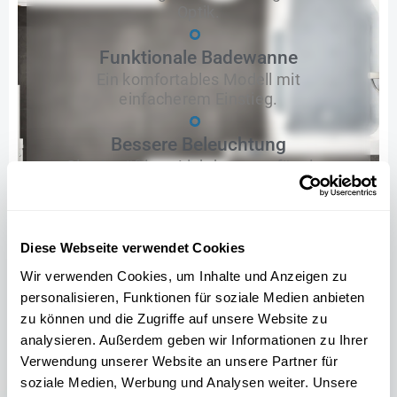
Optik.
Funktionale Badewanne
Ein komfortables Modell mit
einfacherem Einstieg.
Bessere Beleuchtung
Gleichmäßiges Lichtkonzept für eine
angenehmere Nutzung.
Optimierte Anordnung
Diese Webseite verwendet Cookies
WC und Waschbereich harmonischer in
das Design integriert.
Wir verwenden Cookies, um Inhalte und Anzeigen zu
personalisieren, Funktionen für soziale Medien anbieten
zu können und die Zugriffe auf unsere Website zu
analysieren. Außerdem geben wir Informationen zu Ihrer
Verwendung unserer Website an unsere Partner für
soziale Medien, Werbung und Analysen weiter. Unsere