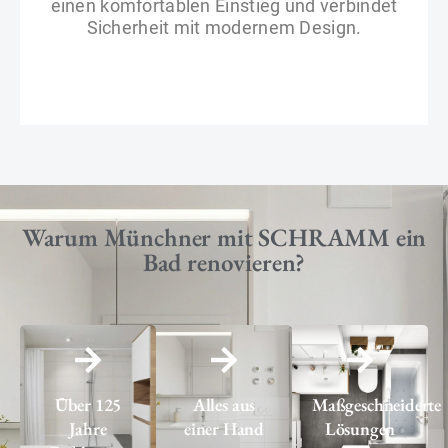
einen komfortablen Einstieg und verbindet
Sicherheit mit modernem Design.
Warum Münchner mit SCHRAMM ein
Bad renovieren?
Über 125
Alles aus
Maßgeschneiderte
Jahre
einer Hand
Lösungen