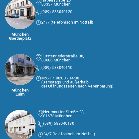
Häberlstraße 20,
80337 München
(089) 588040120
24/7 (telefonisch im Notfall)
München
Goetheplatz
Fürstenriederstraße 38,
80686 München
(089) 588040110
Mo.- Fr. 08:00 - 14:00
(Samstags und außerhalb
der Öffnungszeiten nach Vereinbarung)
München
Laim
Neumarkter Straße 23,
81673 München
(089) 588040130
24/7 (telefonisch im Notfall)