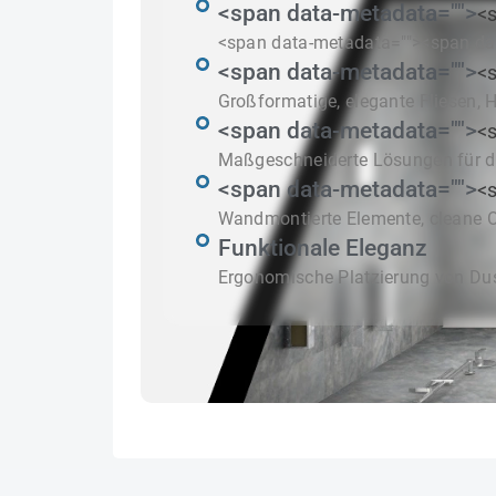
<span data-metadata="
">
<s
<span data-metadata="
"><span da
<span data-metadata="
">
<s
Großformatige, elegante Fliesen, H
<span data-metadata="
">
<s
Maßgeschneiderte Lösungen für d
<span data-metadata="
">
<s
Wandmontierte Elemente, cleane O
Funktionale Eleganz
Ergonomische Platzierung von Du