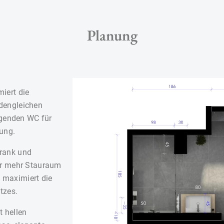
Planung
iert die
dengleichen
genden WC für
ung.
hrank und
für mehr Stauraum
 maximiert die
tzes.
t hellen