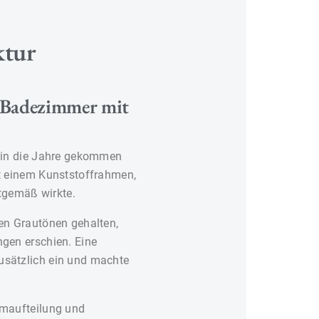
ktur
s Badezimmer mit
 in die Jahre gekommen
t einem Kunststoffrahmen,
itgemäß wirkte.
en Grautönen gehalten,
gen erschien. Eine
sätzlich ein und machte
umaufteilung und