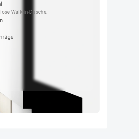
l
lose Walk-in-Dusche.
en
hräge