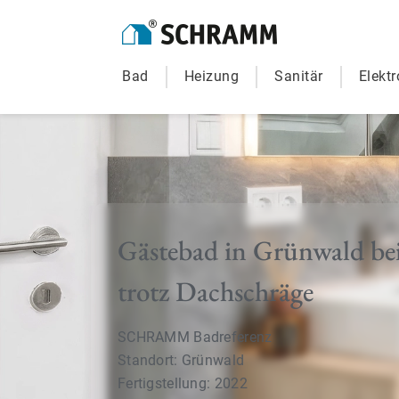
Bad
Heizung
Sanitär
Elektr
Gästebad in Grünwald be
trotz Dachschräge
SCHRAMM Badreferenz
Standort: Grünwald
Fertigstellung: 2022