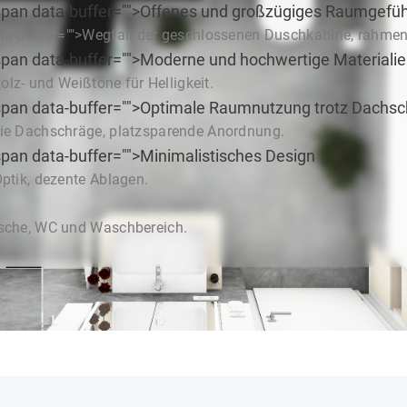
pan data-buffer="
">Offenes und großzügiges Raumgefüh
ta-buffer="
">Wegfall der geschlossenen Duschkabine, rahmen
pan data-buffer="
">Moderne und hochwertige Materiali
olz- und Weißtöne für Helligkeit.
pan data-buffer="
">Optimale Raumnutzung trotz Dachsc
ie Dachschräge, platzsparende Anordnung.
pan data-buffer="
">Minimalistisches Design
ptik, dezente Ablagen.
sche, WC und Waschbereich.