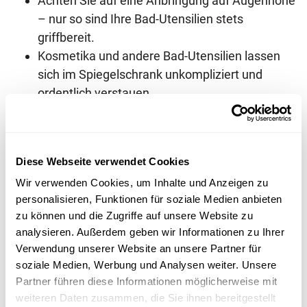
Achten Sie auf eine Anbringung auf Augenhöhe
– nur so sind Ihre Bad-Utensilien stets
griffbereit.
Kosmetika und andere Bad-Utensilien lassen
sich im Spiegelschrank unkompliziert und
ordentlich verstauen.
Steckdosen am Spiegelschrank machen
unschöne Steckdosen auf der Wand oder den
Fliesen im Waschbeckenbereich überflüssig.
Diese Webseite verwendet Cookies
Steckdosen im Spiegelschrank lassen
Wir verwenden Cookies, um Inhalte und Anzeigen zu
elektrische Zahnbürste oder Rasierapparat
personalisieren, Funktionen für soziale Medien anbieten
auch beim Laden „verschwinden“.
zu können und die Zugriffe auf unsere Website zu
Spiegelschränke mit variabler Beleuchtung
analysieren. Außerdem geben wir Informationen zu Ihrer
sorgen für stimmungsvolles Licht im Bad und
Verwendung unserer Website an unsere Partner für
für ausreichende Helligkeit beim Schminken
soziale Medien, Werbung und Analysen weiter. Unsere
und bei der Rasur.
Partner führen diese Informationen möglicherweise mit
weiteren Daten zusammen, die Sie ihnen bereitgestellt