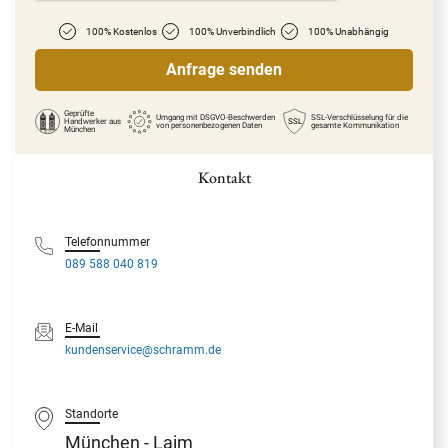
100% Kostenlos
100% Unverbindlich
100% Unabhängig
Geprüfte
Umgang mit DSGVO-Beschwerden
SSL-Verschlüsselung für die
Handwerker
aus
SSL
von personenbezogenen Daten
gesamte Kommunikation
München
Kontakt
Telefonnummer
089 588 040 819
E-Mail
kundenservice@schramm.de
Standorte
München - Laim