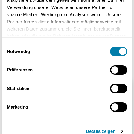
analysieren. Außerdem geben wir Informationen zu Ihrer
Verwendung unserer Website an unsere Partner für
soziale Medien, Werbung und Analysen weiter. Unsere
Partner führen diese Informationen möglicherweise mit
weiteren Daten zusammen, die Sie ihnen bereitgestellt
Keramag rimfree bietet mehr Hygiene als
haben oder die sie im Rahmen Ihrer Nutzung der Dienste
herkömmliche WCs. Ohne Hohlräume unter dem
gesammelt haben.
Einwilligungsauswahl
Rand können sich Verschmutzungen nicht so leicht
Notwendig
ablagern.
Präferenzen
Beratung anfordern
Statistiken
Herr
Marketing
*Pflichtfeld
Frau
Vorname*
Nachname*
Details zeigen