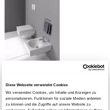
Rechteckige Keramiken mit kreisrunden Becken.
Dafür steht Keramag Preciosa. Mit der Linie
Diese Webseite verwendet Cookies
Preciosa II kommen diese nun auch in kleineren
Wir verwenden Cookies, um Inhalte und Anzeigen zu
Maßen in Ihr Badezimmer.
personalisieren, Funktionen für soziale Medien anbieten
zu können und die Zugriffe auf unsere Website zu