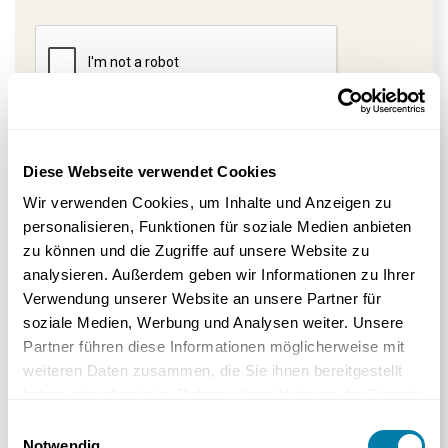
100% Kostenlos
100% Unverbindlich
100% Unabhängig
Diese Webseite verwendet Cookies
Wir verwenden Cookies, um Inhalte und Anzeigen zu
Geprüfte
Umgang mit DSGVO-Beschwerden
SSL-Verschlüsselung für die
Handwerker
aus
SSL
personalisieren, Funktionen für soziale Medien anbieten
von personenbezogenen Daten
gesamte Kommunikation
München
zu können und die Zugriffe auf unsere Website zu
analysieren. Außerdem geben wir Informationen zu Ihrer
Kontakt
Verwendung unserer Website an unsere Partner für
soziale Medien, Werbung und Analysen weiter. Unsere
Phone Number
Partner führen diese Informationen möglicherweise mit
089 588 040 819
weiteren Daten zusammen, die Sie ihnen bereitgestellt
haben oder die sie im Rahmen Ihrer Nutzung der Dienste
gesammelt haben.
Einwilligungsauswahl
E-Mail
Notwendig