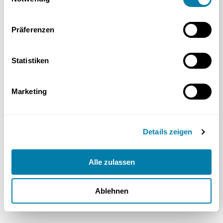
kundenservice@schramm.de
Präferenzen
Locations
München - Laim
Fürstenrieder Straße 38
Statistiken
80686 München
Marketing
München - Leuchtenbergring
Neumarkter Straße 23
81673 München
Details zeigen
München - Goetheplatz
Alle zulassen
Häberlstraße 20
80337 München
Ablehnen