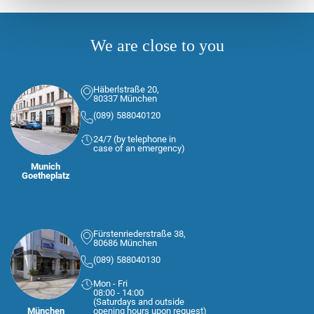
We are close to you
Häberlstraße 20,
80337 München
(089) 588040120
24/7 (by telephone in
case of an emergency)
Munich
Goetheplatz
Fürstenriederstraße 38,
80686 München
(089) 588040130
Mon - Fri
08:00 - 14:00
(Saturdays and outside
München
opening hours upon request)