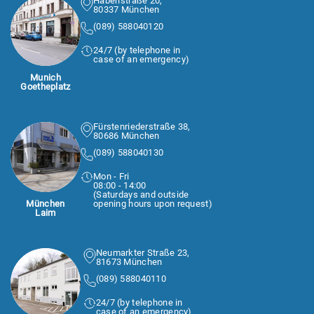
Häberlstraße 20,
80337 München
(089) 588040120
24/7 (by telephone in
case of an emergency)
Munich
Goetheplatz
Fürstenriederstraße 38,
80686 München
(089) 588040130
Mon - Fri
08:00 - 14:00
(Saturdays and outside
München
opening hours upon request)
Laim
Neumarkter Straße 23,
81673 München
(089) 588040110
24/7 (by telephone in
case of an emergency)