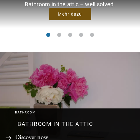
Bathroom in the attic – well solved.
Mehr dazu
BATHROOM
BATHROOM IN THE ATTIC
Discover now