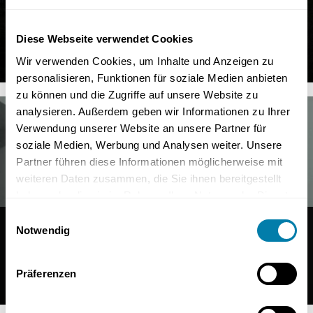
ATTIC CONVERSION - MUNICH -
GROSSHADERN
Diese Webseite verwendet Cookies
Discover now
Wir verwenden Cookies, um Inhalte und Anzeigen zu
personalisieren, Funktionen für soziale Medien anbieten
zu können und die Zugriffe auf unsere Website zu
analysieren. Außerdem geben wir Informationen zu Ihrer
Verwendung unserer Website an unsere Partner für
soziale Medien, Werbung und Analysen weiter. Unsere
Partner führen diese Informationen möglicherweise mit
weiteren Daten zusammen, die Sie ihnen bereitgestellt
haben oder die sie im Rahmen Ihrer Nutzung der Dienste
gesammelt haben.
Einwilligungsauswahl
BUILDING RENOVATION
Notwendig
CELLAR RENOVATION MUNICH
ISARVORSTADT
Präferenzen
Discover now