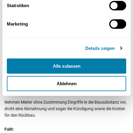
Statistiken
Mit der Mitteilung über Mängel oder andere Beanstandungen hat
der Vermieter das Recht, diese vor Ort in Augenschein zu nehmen.
Erfolgt keine Modernisierung oder Badsanierung, kann der Mieter
Marketing
eine Mietminderung erwirken und seinen Anspruch auf Erneuerung
gerichtlich durchsetzen.
Fakt:
Details zeigen
Neben der Zustimmung zur Badsanierung können Sie sich auch den
Alle zulassen
Verzicht auf die Rückbauverpflichtung vom Vermieter bescheinigen
lassen.
Ablehnen
Fakt:
Nehmen Mieter ohne Zustimmung Eingriffe in die Bausubstanz vor,
droht eine Abmahnung und sogar die Kündigung sowie die Kosten
für den Rückbau.
Fakt: