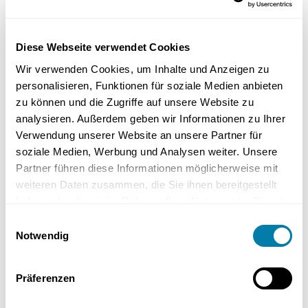
Schon aus diesem Grund sollten Sie sich diese zehn interessanten
Fakten zur Badsanierung in der Mietwohnung nicht entgehen
lassen.
Diese Webseite verwendet Cookies
Wir verwenden Cookies, um Inhalte und Anzeigen zu
Fakt:
personalisieren, Funktionen für soziale Medien anbieten
zu können und die Zugriffe auf unsere Website zu
Der Vermieter ist in jedem Fall dazu verpflichtet, die Räumlichkeiten
analysieren. Außerdem geben wir Informationen zu Ihrer
und damit das Bad in einem bewohnbaren Zustand zu erhalten.
Verwendung unserer Website an unsere Partner für
Funktionalität geht jedoch vor Optik.
soziale Medien, Werbung und Analysen weiter. Unsere
Fakt:
Partner führen diese Informationen möglicherweise mit
weiteren Daten zusammen, die Sie ihnen bereitgestellt
Bei Bädern ist eine Erneuerung aller 20 bis 30 Jahre üblich. Dabei ist
haben oder die sie im Rahmen Ihrer Nutzung der Dienste
es wichtig, dass der Mieter seinen Vermieter auf Mängel hinweist.
gesammelt haben.
Einwilligungsauswahl
Inwieweit eine Erneuerung nötig ist, hängt stets vom konkreten
Notwendig
Einzelfall und anderen Faktoren (z. B. den Nutzungsgewohnheiten)
ab.
Präferenzen
Fakt: