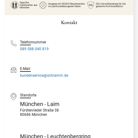
Geprüfte
Umgang mit DSGVO-Beschwerden
SSL-Verschlüsselung für die
Handwerker
aus
SSL
von personenbezogenen Daten
gesamte Kommunikation
München
Kontakt
Telefonnummer
089 588 040 819
E-Mail
kundenservice@schramm.de
Standorte
München - Laim
Fürstenrieder Straße 38
80686 München
München - Leuchtenbergring