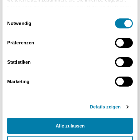
haben oder die sie im Rahmen Ihrer Nutzung der Dienste
gesammelt haben.
Einwilligungsauswahl
Notwendig
Beratung anfordern
Präferenzen
Herr
*Pflichtfeld
Frau
Statistiken
Vorname*
Nachname*
Marketing
Straße und Hausnummer*
Details zeigen
Postleitzahl*
Stadt*
Alle zulassen