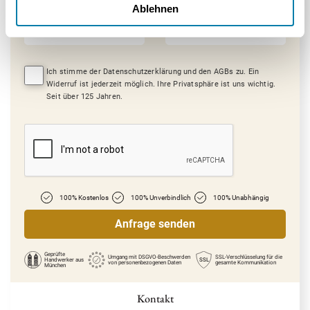
Ablehnen
E-Mail*
Mobil / Festnetz*
Ich stimme der Datenschutzerklärung und den AGBs zu. Ein
Widerruf ist jederzeit möglich. Ihre Privatsphäre ist uns wichtig.
Seit über 125 Jahren.
100% Kostenlos
100% Unverbindlich
100% Unabhängig
Geprüfte
Umgang mit DSGVO-Beschwerden
SSL-Verschlüsselung für die
Handwerker
aus
SSL
von personenbezogenen Daten
gesamte Kommunikation
München
Kontakt