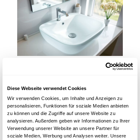
Mineralguss-Waschbecken sind in einer Vielzahl von Modellen und
Designs erhältlich, die Ihrem Badezimmer einen besonderen
Charakter verleihen können. Ob matt oder glänzend – beide
Varianten haben ihre eigenen Vorzüge und passen sich Ihrem
Diese Webseite verwendet Cookies
individuellen Stil an.
Wir verwenden Cookies, um Inhalte und Anzeigen zu
personalisieren, Funktionen für soziale Medien anbieten
In den folgenden Abschnitten stellen wir Ihnen die beliebten Modelle
zu können und die Zugriffe auf unsere Website zu
in Matt und Glanz vor. Sie erfahren, welche Vorteile die jeweiligen
analysieren. Außerdem geben wir Informationen zu Ihrer
Oberflächen bieten – und wie Sie diese am besten in Ihr
Verwendung unserer Website an unsere Partner für
Badezimmer integrieren können.
soziale Medien, Werbung und Analysen weiter. Unsere