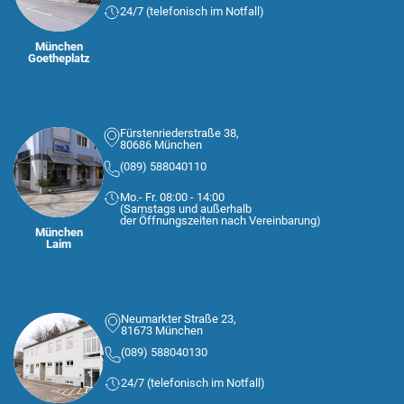
24/7 (telefonisch im Notfall)
München
Goetheplatz
Fürstenriederstraße 38,
80686 München
(089) 588040110
Mo.- Fr. 08:00 - 14:00
(Samstags und außerhalb
der Öffnungszeiten nach Vereinbarung)
München
Laim
Neumarkter Straße 23,
81673 München
(089) 588040130
24/7 (telefonisch im Notfall)