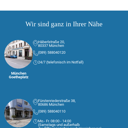
Wir sind ganz in Ihrer Nähe
Häberlstraße 20,
80337 München
(089) 588040120
24/7 (telefonisch im Notfall)
München
Goetheplatz
Fürstenriederstraße 38,
80686 München
(089) 588040110
Mo.- Fr. 08:00 - 14:00
(Samstags und außerhalb