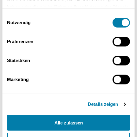
Fliesen und spezielle Beschichtungen empfehlenswert. Diese
haben oder die sie im Rahmen Ihrer Nutzung der Dienste
Materialien sorgen nicht nur für eine ansprechende Optik, sondern
auch für Hygiene und einfache Reinigung. Wand- und Bodenfliesen
gesammelt haben.
Einwilligungsauswahl
sind oft die bevorzugte Wahl, um die Dusche wasserdicht zu
Notwendig
machen und gleichzeitig ästhetisch ansprechend zu gestalten.
Präferenzen
Die Gestaltungsmöglichkeiten sind vielfältig, und Sie können die
Fliesen und Beschichtungen nach Ihrem persönlichen Geschmack
auswählen. Diese Flexibilität ermöglicht es Ihnen, eine Dusche zu
Statistiken
schaffen, die perfekt in Ihr Badezimmer passt und Ihren Stil
widerspiegelt.
Marketing
Gemauerte Dusche: Kosten und
Budgetplanung
Details zeigen
Die Kosten für die Installation einer gemauerten Dusche können
variieren, beginnen jedoch in der Regel bei etwa 1.000 €
einschließlich Einbau. Die Einbaukosten hängen von verschiedenen
Alle zulassen
Faktoren ab, einschließlich der Komplexität des Designs und der
verwendeten Materialien. Im Vergleich dazu kosten einfache