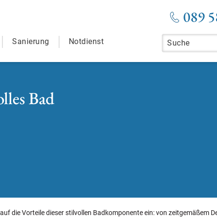
089 5
Sanierung
Notdienst
olles Bad
t auf die Vorteile dieser stilvollen Badkomponente ein: von zeitgemäßem D