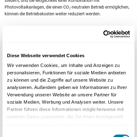
steuern, und die Möglichkeit einer Kombination mit
Photovoltaikanlagen, die einen CO₂-neutralen Betrieb ermöglichen,
können die Betriebskosten weiter reduziert werden.
– Stromverbrauch und Kosten
Die erforderliche Leistung einer Infrarotheizung für das Badezimmer
Diese Webseite verwendet Cookies
hängt von der Raumgröße und der Isolierungsqualität des
Wir verwenden Cookies, um Inhalte und Anzeigen zu
Gebäudes ab. Daher ist es wichtig, diese Faktoren bei der Auswahl
personalisieren, Funktionen für soziale Medien anbieten
der richtigen Infrarotheizung zu berücksichtigen. Der
zu können und die Zugriffe auf unsere Website zu
Stromverbrauch einer Infrarotheizung kann anhand der Watt-Zahl
analysieren. Außerdem geben wir Informationen zu Ihrer
des Gerätes berechnet werden.
Verwendung unserer Website an unsere Partner für
soziale Medien, Werbung und Analysen weiter. Unsere
Die Stromkosten einer Infrarotheizung lassen sich wie folgt
Partner führen diese Informationen möglicherweise mit
ermitteln:
weiteren Daten zusammen, die Sie ihnen bereitgestellt
haben oder die sie im Rahmen Ihrer Nutzung der Dienste
Bestimmen Sie den Strompreis pro Kilowattstunde.
gesammelt haben.
Einwilligungsauswahl