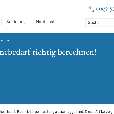
089 5
Sanierung
Notdienst
rechnen!
ebedarf richtig berechnen!
n, ist die Badheizkörper Leistung ausschlaggebend. Dieser Artikel zeigt I