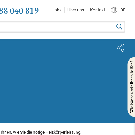
88 040 819
Jobs
Über uns
Kontakt
DE
Wie können wir Ihnen helfen?
hnen, wie Sie die nötige Heizkörperleistung,