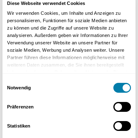
Diese Webseite verwendet Cookies
Wir verwenden Cookies, um Inhalte und Anzeigen zu
Das Easy Plus Mobile Badezimmer kostet 1.950 €.
personalisieren, Funktionen für soziale Medien anbieten
zu können und die Zugriffe auf unsere Website zu
analysieren. Außerdem geben wir Informationen zu Ihrer
Die Easy Door-Duschkabine kostet 550 €.
Verwendung unserer Website an unsere Partner für
soziale Medien, Werbung und Analysen weiter. Unsere
Die Duschkabine Lambda, eine quadratische Duschkabine
Partner führen diese Informationen möglicherweise mit
aus hochwertigem Acryl, kostet 515 €.
weiteren Daten zusammen, die Sie ihnen bereitgestellt
haben oder die sie im Rahmen Ihrer Nutzung der Dienste
Die Preisspanne liegt zwischen 500 € und 2.500 €.
gesammelt haben.
Einwilligungsauswahl
Notwendig
Zusatzfunktionen wie integrierte Beleuchtung und Handtuchhalter
können den Preis beeinflussen. Es ist wichtig, die verschiedenen
Modelle und ihre Funktionen zu vergleichen, um die beste Lösung
Präferenzen
für die eigenen Bedürfnisse zu finden.
Statistiken
Die Preise verstehen sich in der Regel inklusive Mehrwertsteuer, und
es können zusätzliche Kosten für Lieferung und Montage anfallen.