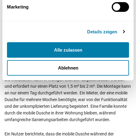
Marketing
Installation und Nutzung
Die Installation einer mobilen Dusche erfordert keine speziellen
Details zeigen
handwerklichen Fähigkeiten, ein einfaches handwerkliches
Geschick reicht aus. Die mobile Dusche muss an die vorhandenen
Wasserleitungen angeschlossen werden, sowohl für Frischwasser
Alle zulassen
als auch für Abwasser. Ein Stromanschluss ist ebenfalls
erforderlich, um die Pumpe und eventuell einen Boiler zur
Warmwasserbereitung zu betreiben.
Ablehnen
Die Installation kann in wenigen Stunden abgeschlossen werden
und erfordert nur einen Platz von 1,5 m² bis 2 m². Die Montage kann
an nur einem Tag durchgeführt werden. Ein Mieter, der eine mobile
Dusche für mehrere Wochen benötigte, war von der Funktionalität
und der unkomplizierten Lieferung begeistert. Eine Familie konnte
durch die mobile Dusche in ihrer Wohnung bleiben, während
umfangreiche Sanierungsarbeiten durchgeführt wurden.
Ein Nutzer berichtete, dass die mobile Dusche während der