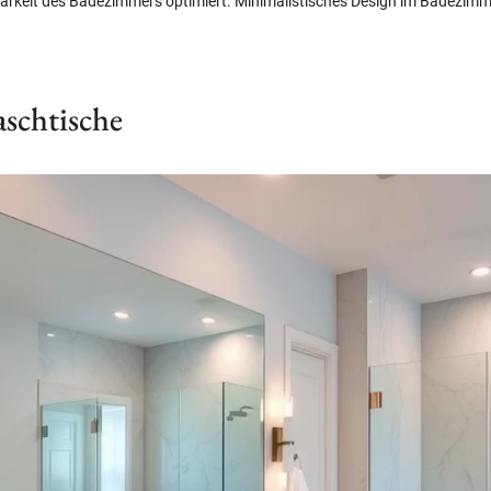
rkeit des Badezimmers optimiert. Minimalistisches Design im Badezimme
schtische