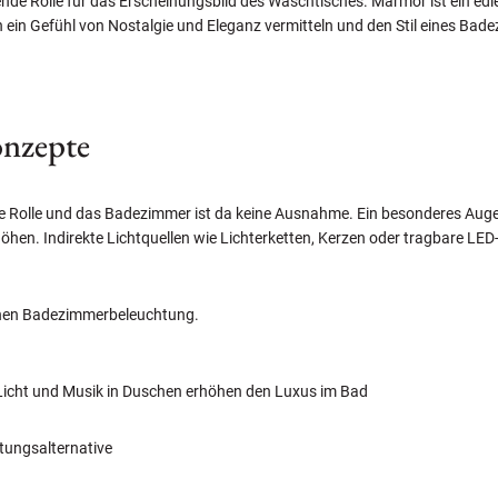
nde Rolle für das Erscheinungsbild des Waschtisches. Marmor ist ein edl
 ein Gefühl von Nostalgie und Eleganz vermitteln und den Stil eines Ba
onzepte
e Rolle und das Badezimmer ist da keine Ausnahme. Ein besonderes Auge
erhöhen. Indirekte Lichtquellen wie Lichterketten, Kerzen oder tragbare
ernen Badezimmerbeleuchtung.
Licht und Musik in Duschen erhöhen den Luxus im Bad
tungsalternative