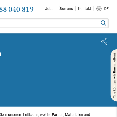
88 040 819
Jobs
Über uns
Kontakt
DE
n
Wie können wir Ihnen helfen?
ie in unserem Leitfaden, welche Farben, Materialien und