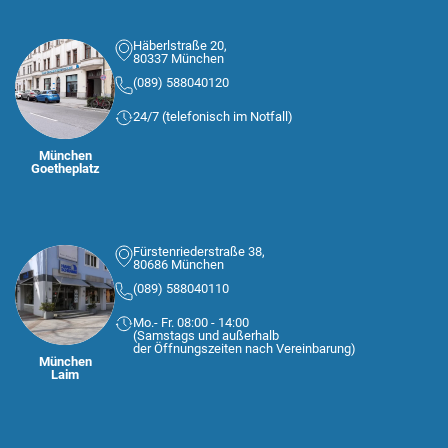
Häberlstraße 20,
80337 München
(089) 588040120
24/7 (telefonisch im Notfall)
München
Goetheplatz
Fürstenriederstraße 38,
80686 München
(089) 588040110
Mo.- Fr. 08:00 - 14:00
(Samstags und außerhalb
der Öffnungszeiten nach Vereinbarung)
München
Laim