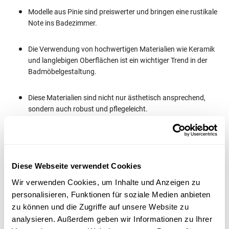
Modelle aus Pinie sind preiswerter und bringen eine rustikale
Note ins Badezimmer.
Die Verwendung von hochwertigen Materialien wie Keramik
und langlebigen Oberflächen ist ein wichtiger Trend in der
Badmöbelgestaltung.
Diese Materialien sind nicht nur ästhetisch ansprechend,
sondern auch robust und pflegeleicht.
Durch die Berücksichtigung dieser Aspekte können Sie ein
ansprechendes und funktionales Gäste-WC gestalten.
Diese Webseite verwendet Cookies
Dunkle Farbtöne wie Anthrazit und Schwarz werden häufig mit
Wir verwenden Cookies, um Inhalte und Anzeigen zu
rustikalen Holzdekoren kombiniert, um einen modernen Look zu
personalisieren, Funktionen für soziale Medien anbieten
erzielen. Helle Holztöne, insbesondere bei Eiche und Pinie, sind im
zu können und die Zugriffe auf unsere Website zu
Trend und erzeugen ein harmonisches Gesamtbild mit dunklen
analysieren. Außerdem geben wir Informationen zu Ihrer
Akzenten. Diese Kombinationen schaffen eine gemütliche und