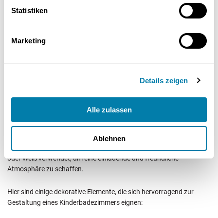
Badespielzeug fördert den Spaß und die Kreativität während des
Statistiken
Badens.
Das Badewannenspielzeug kann die Kreativität und Fantasie der
Marketing
Kinder während des Badens anregen.
Details zeigen
– Farben und Dekorationen
Alle zulassen
Kräftige Farben und verspielte Accessoires fördern den Spaß im
Kinderbadezimmer.
Ablehnen
Für die Fliesen im Kinderbadezimmer werden häufig warme Farben
oder Weiß verwendet, um eine einladende und freundliche
Atmosphäre zu schaffen.
Hier sind einige dekorative Elemente, die sich hervorragend zur
Gestaltung eines Kinderbadezimmers eignen: