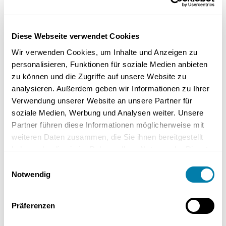
Hygieneartikeln. Ein gut durchdachter Stauraum hilft, das
Badezimmer ordentlich und sicher zu halten und alle notwendigen
Gegenstände griffbereit zu haben.
Diese Webseite verwendet Cookies
Wir verwenden Cookies, um Inhalte und Anzeigen zu
Kreative Gestaltungsideen
personalisieren, Funktionen für soziale Medien anbieten
zu können und die Zugriffe auf unsere Website zu
analysieren. Außerdem geben wir Informationen zu Ihrer
Verwendung unserer Website an unsere Partner für
soziale Medien, Werbung und Analysen weiter. Unsere
Partner führen diese Informationen möglicherweise mit
weiteren Daten zusammen, die Sie ihnen bereitgestellt
haben oder die sie im Rahmen Ihrer Nutzung der Dienste
gesammelt haben.
Einwilligungsauswahl
Notwendig
Ein individuell gestaltetes Kinderbadezimmer kann den Spaß und die
Präferenzen
Kreativität der Kinder anregen. Durch wenig Mittel und viel Liebe
zum Detail kann man ein Badezimmer kindgerecht gestalten.