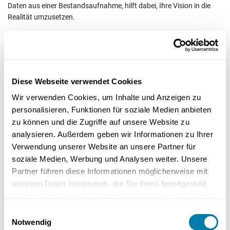
Daten aus einer Bestandsaufnahme, hilft dabei, Ihre Vision in die
Realität umzusetzen.
– Zusammenarbeit mit Innenarchitekten
Diese Webseite verwendet Cookies
Innenarchitekten bringen kreative und stilvolle Elemente in die
Wir verwenden Cookies, um Inhalte und Anzeigen zu
Planung Ihres Badezimmers ein. Sie achten darauf, dass jedes
Detail auf Ihren persönlichen Lebensstil abgestimmt ist und bieten
personalisieren, Funktionen für soziale Medien anbieten
so die Möglichkeit, ein echtes Traumbad zu gestalten. Ein
zu können und die Zugriffe auf unsere Website zu
Innenarchitekt kann auch wertvolle Empfehlungen für ausführende
analysieren. Außerdem geben wir Informationen zu Ihrer
Betriebe liefern, die sich mit der Ästhetik des Raumes auskennen
Verwendung unserer Website an unsere Partner für
und dazu beitragen, den Charme vergangener Jahrhunderte mit
soziale Medien, Werbung und Analysen weiter. Unsere
modernen Klassikern zu verbinden.
Partner führen diese Informationen möglicherweise mit
weiteren Daten zusammen, die Sie ihnen bereitgestellt
Ablauf einer Badsanierung: Schritte
haben oder die sie im Rahmen Ihrer Nutzung der Dienste
und Zeitplanung
gesammelt haben.
Einwilligungsauswahl
Notwendig