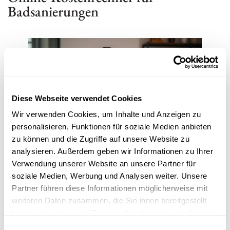
Badsanierungen
Diese Webseite verwendet Cookies
Wir verwenden Cookies, um Inhalte und Anzeigen zu
personalisieren, Funktionen für soziale Medien anbieten
zu können und die Zugriffe auf unsere Website zu
Was kostet ein neues Badezimmer? Diese Frage lässt sich mithilfe
analysieren. Außerdem geben wir Informationen zu Ihrer
eines Online-Kostenrechners schnell beantworten. Solche Tools
Verwendung unserer Website an unsere Partner für
bieten einen Budgetüberblick und ermöglichen die Kalkulation von
soziale Medien, Werbung und Analysen weiter. Unsere
Preisen für Badrenovierungen und Badsanierungen.
Partner führen diese Informationen möglicherweise mit
weiteren Daten zusammen, die Sie ihnen bereitgestellt
Sie verraten die ungefähren Kosten für Ihre individuellen
haben oder die sie im Rahmen Ihrer Nutzung der Dienste
Vorstellungen und geben dadurch einen finanziellen Überblick.
gesammelt haben.
Einwilligungsauswahl