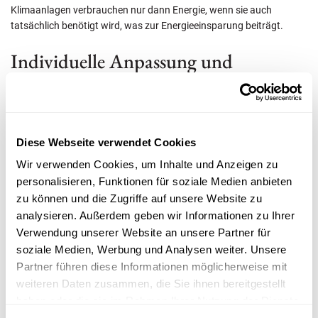
Klimaanlagen verbrauchen nur dann Energie, wenn sie auch
tatsächlich benötigt wird, was zur Energieeinsparung beiträgt.
Individuelle Anpassung und
Personalisierung
Das Badezimmer ist ein sehr persönlicher Raum, und durch Smart
Home-Technologien können Sie ihn noch weiter personalisieren. Sie
Diese Webseite verwendet Cookies
bieten umfangreiche Anpassungsoptionen für eine persönlichere
Atmosphäre, indem Aspekte wie:
Wir verwenden Cookies, um Inhalte und Anzeigen zu
personalisieren, Funktionen für soziale Medien anbieten
zu können und die Zugriffe auf unsere Website zu
Raumtemperatur
analysieren. Außerdem geben wir Informationen zu Ihrer
Verwendung unserer Website an unsere Partner für
Luftfeuchtigkeit
soziale Medien, Werbung und Analysen weiter. Unsere
Partner führen diese Informationen möglicherweise mit
Beleuchtung
weiteren Daten zusammen, die Sie ihnen bereitgestellt
haben oder die sie im Rahmen Ihrer Nutzung der Dienste
gesammelt haben.
musikalische Untermalung