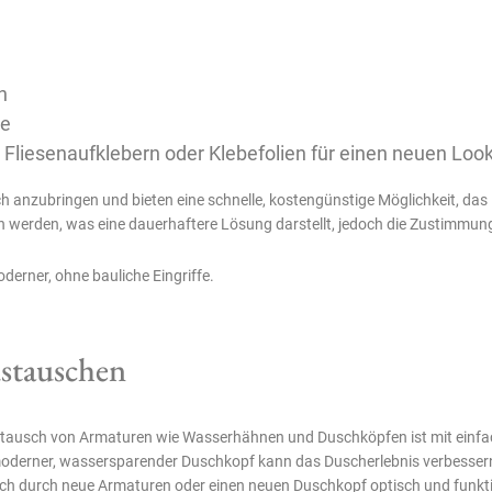
n
be
n Fliesenaufklebern oder Klebefolien für einen neuen Loo
ch anzubringen und bieten eine schnelle, kostengünstige Möglichkeit, d
n werden, was eine dauerhaftere Lösung darstellt, jedoch die Zustimmung
derner, ohne bauliche Eingriffe.
ustauschen
ustausch von Armaturen wie Wasserhähnen und Duschköpfen ist mit einfa
moderner, wassersparender Duschkopf kann das Duscherlebnis verbessern
ich durch neue Armaturen oder einen neuen Duschkopf optisch und funkti