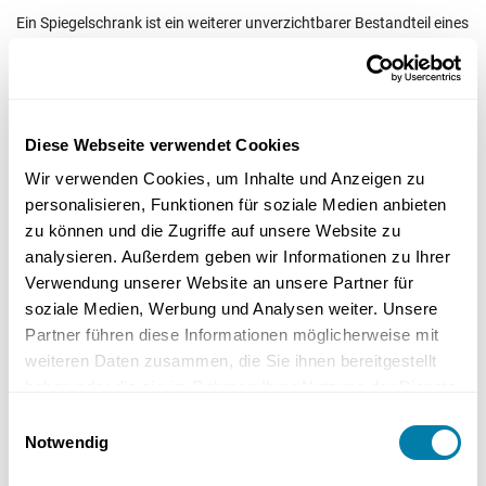
Ein Spiegelschrank ist ein weiterer unverzichtbarer Bestandteil eines
gut ausgestatteten Badezimmers. Er bietet nicht nur zusätzlichen
Stauraum, sondern dient auch als wichtige Lichtquelle.
Unsere Spiegelschränke in Weiß sind in verschiedenen Designs
Diese Webseite verwendet Cookies
verfügbar und können sowohl Teil eines kompletten Badmöbel-Sets
sein als auch einzeln erworben werden. Sie sind mit folgenden
Wir verwenden Cookies, um Inhalte und Anzeigen zu
Funktionen ausgestattet:
personalisieren, Funktionen für soziale Medien anbieten
zu können und die Zugriffe auf unsere Website zu
analysieren. Außerdem geben wir Informationen zu Ihrer
LED-Beleuchtung
Verwendung unserer Website an unsere Partner für
soziale Medien, Werbung und Analysen weiter. Unsere
Glasböden
Partner führen diese Informationen möglicherweise mit
weiteren Daten zusammen, die Sie ihnen bereitgestellt
Ein Schalter
haben oder die sie im Rahmen Ihrer Nutzung der Dienste
gesammelt haben.
Einwilligungsauswahl
Steckdosen
Notwendig