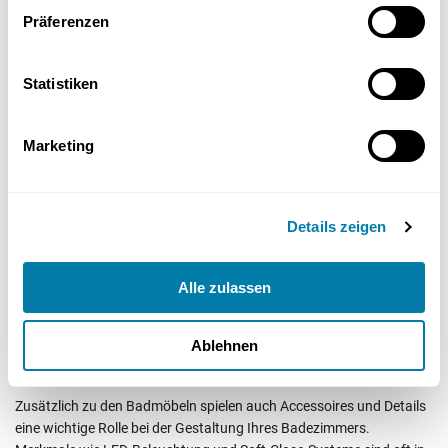
Aufbewahrungsboxen
Präferenzen
Ein Vergrößerungsspiegel
Statistiken
Eine Magnetschiene
Marketing
Damit bieten sie sowohl Stauraum als auch eine wichtige
Lichtquelle.
Details zeigen
Ob Sie sich für einen Korpus in weiß oder in weiß Hochglanz
entscheiden, unsere Spiegelschränke tragen zur Schaffung eines
harmonischen Gesamtbildes bei.
Alle zulassen
Accessoires und Details für weiße
Ablehnen
Badmöbel
Zusätzlich zu den Badmöbeln spielen auch Accessoires und Details
eine wichtige Rolle bei der Gestaltung Ihres Badezimmers.