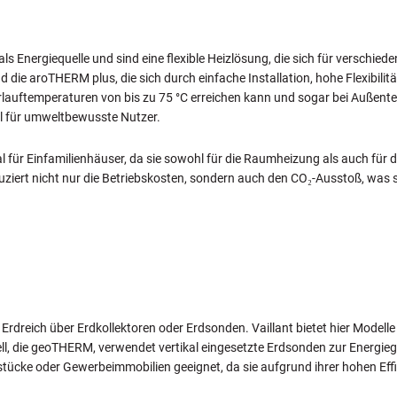
Energiequelle und sind eine flexible Heizlösung, die sich für verschie
die aroTHERM plus, die sich durch einfache Installation, hohe Flexibilit
auftemperaturen von bis zu 75 °C erreichen kann und sogar bei Außentempe
 für umweltbewusste Nutzer.
l für Einfamilienhäuser, da sie sowohl für die Raumheizung als auch fü
rt nicht nur die Betriebskosten, sondern auch den CO₂-Ausstoß, was sie
eich über Erdkollektoren oder Erdsonden. Vaillant bietet hier Modelle
, die geoTHERM, verwendet vertikal eingesetzte Erdsonden zur Energiege
ücke oder Gewerbeimmobilien geeignet, da sie aufgrund ihrer hohen Eff