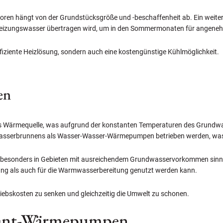
ren hängt von der Grundstücksgröße und -beschaffenheit ab. Ein weiterer
s Heizungswasser übertragen wird, um in den Sommermonaten für angene
iziente Heizlösung, sondern auch eine kostengünstige Kühlmöglichkeit.
en
rmequelle, was aufgrund der konstanten Temperaturen des Grundwasse
wasserbrunnens als Wasser-Wasser-Wärmepumpen betrieben werden, was ihr
besonders in Gebieten mit ausreichendem Grundwasservorkommen sinnv
ung als auch für die Warmwasserbereitung genutzt werden kann.
triebskosten zu senken und gleichzeitig die Umwelt zu schonen.
llant-Wärmepumpen