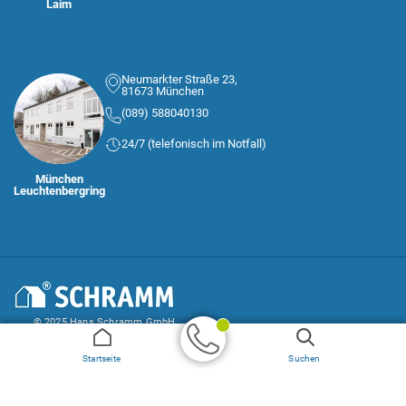
Laim
Neumarkter Straße 23,
81673 München
(089) 588040130
24/7 (telefonisch im Notfall)
München
Leuchtenbergring
© 2025 Hans Schramm GmbH
AGB
Impressum und Datenschutz
Startseite
Suchen
Geprüfter