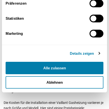
Heizungen
Präferenzen
Statistiken
Marketing
Details zeigen
Alle zulassen
Die Lebensdauer einer Vaillant Gasheizung kann durch regelmäßige
Wartung und hochwertige Materialien bis zu 20 Jahre betragen. Die
allgemeine Lebensdauer von Vaillant Heizungen liegt zwischen 15
Ablehnen
und 20 Jahren. Ein Wechsel zu einer neuen Heizung lohnt sich
häufig nach 15 Jahren.
Die Kosten für die Installation einer Vaillant Gasheizung variieren je
nach Größe und Modell. Hier sind einige Preisbeispiele: