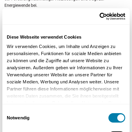
Energiewende bei.
– Kombination mit Photovoltaik
Diese Webseite verwendet Cookies
Die Kombination von Wärmepumpen mit Photovoltaikanlagen
Wir verwenden Cookies, um Inhalte und Anzeigen zu
bietet zusätzliche Vorteile. Durch die Nutzung von selbst erzeugtem
personalisieren, Funktionen für soziale Medien anbieten
Strom können die Betriebskosten weiter gesenkt werden.
zu können und die Zugriffe auf unsere Website zu
Photovoltaikanlagen können als Energiequelle für Wärmepumpen
analysieren. Außerdem geben wir Informationen zu Ihrer
dienen und somit die Effizienz des gesamten Systems steigern.
Verwendung unserer Website an unsere Partner für
soziale Medien, Werbung und Analysen weiter. Unsere
Diese Kombination schafft ein effizientes Gesamtsystem, das die
Partner führen diese Informationen möglicherweise mit
Nutzung erneuerbarer Energien maximiert und die Abhängigkeit von
weiteren Daten zusammen, die Sie ihnen bereitgestellt
externen Energiequellen reduziert. Dadurch können Haushalte nicht
haben oder die sie im Rahmen Ihrer Nutzung der Dienste
nur Kosten sparen, sondern auch einen wichtigen Beitrag zum
gesammelt haben.
Umweltschutz leisten.
Einwilligungsauswahl
Notwendig
Kosten und Lebensdauer von Vaillant