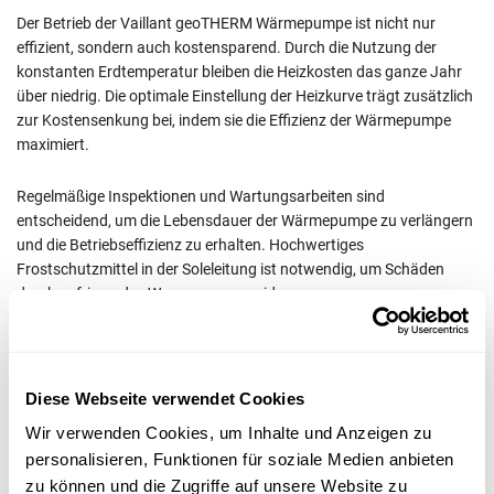
Der Betrieb der Vaillant geoTHERM Wärmepumpe ist nicht nur
effizient, sondern auch kostensparend. Durch die Nutzung der
konstanten Erdtemperatur bleiben die Heizkosten das ganze Jahr
über niedrig. Die optimale Einstellung der Heizkurve trägt zusätzlich
zur Kostensenkung bei, indem sie die Effizienz der Wärmepumpe
maximiert.
Regelmäßige Inspektionen und Wartungsarbeiten sind
entscheidend, um die Lebensdauer der Wärmepumpe zu verlängern
und die Betriebseffizienz zu erhalten. Hochwertiges
Frostschutzmittel in der Soleleitung ist notwendig, um Schäden
durch gefrierendes Wasser zu vermeiden.
Zudem sollten die Außenanlagen um die Erdsonden regelmäßig
gereinigt werden, um eine optimale Wärmeaufnahme zu
gewährleisten.
Diese Webseite verwendet Cookies
Wir verwenden Cookies, um Inhalte und Anzeigen zu
Erweiterungsmöglichkeiten und
personalisieren, Funktionen für soziale Medien anbieten
Systemintegration
zu können und die Zugriffe auf unsere Website zu