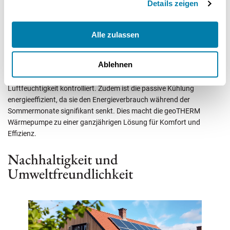
Details zeigen
Heizlösungen, sondern auch komfortable Kühlung im Sommer.
Durch die Umkehrung des Kältekreislaufs kann die Wärmepumpe
eine passive Kühlung ermöglichen, die die Raumtemperatur um bis
Alle zulassen
zu 3 °C senken kann.
Ablehnen
Diese passive Kühlung reduziert den Bedarf an externen Kühlquellen
und trägt zu einem gesunden Raumklima bei, indem sie die
Luftfeuchtigkeit kontrolliert. Zudem ist die passive Kühlung
energieeffizient, da sie den Energieverbrauch während der
Sommermonate signifikant senkt. Dies macht die geoTHERM
Wärmepumpe zu einer ganzjährigen Lösung für Komfort und
Effizienz.
Nachhaltigkeit und
Umweltfreundlichkeit