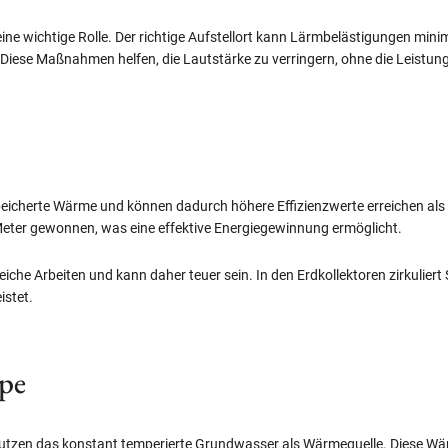
ine wichtige Rolle. Der richtige Aufstellort kann Lärmbelästigungen mi
iese Maßnahmen helfen, die Lautstärke zu verringern, ohne die Leistu
eicherte Wärme und können dadurch höhere Effizienzwerte erreichen a
Meter gewonnen, was eine effektive Energiegewinnung ermöglicht.
he Arbeiten und kann daher teuer sein. In den Erdkollektoren zirkuliert So
istet.
pe
tzen das konstant temperierte Grundwasser als Wärmequelle. Diese Wär