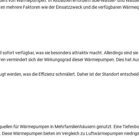
sonders von Wärmepumpen. In Altbauten erfordern Sole-Wasser- und Was
llten mehrere Faktoren wie der Einsatzzweck und die verfügbaren Wärmeq
sofort verfügbar, was sie besonders attraktiv macht. Allerdings sind sie 
n vermindert sich der Wirkungsgrad dieser Wärmepumpen. Dies hat Auswi
ugt werden, was die Effizienz schmälert. Daher ist der Standort entsche
llen für Wärmepumpen in Mehrfamilienhäusern genutzt. Eine Tiefenbohr
. Diese Wärmepumpen bieten im Vergleich zu Luftwärmepumpen niedrigere