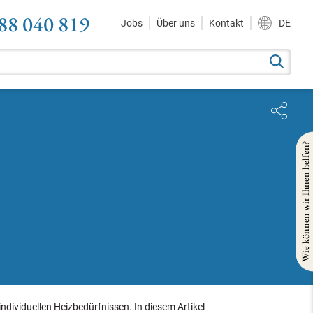
88 040 819
Jobs
Über uns
Kontakt
DE
Wie können wir Ihnen helfen?
ividuellen Heizbedürfnissen. In diesem Artikel