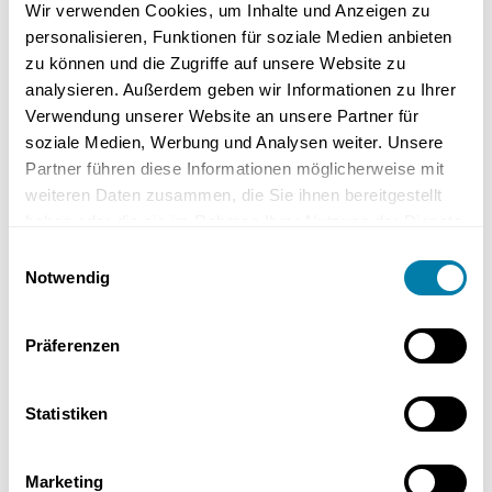
Wir verwenden Cookies, um Inhalte und Anzeigen zu
Wärmequelle, was eine hohe Effizienz gewährleistet. Die Kosten für
personalisieren, Funktionen für soziale Medien anbieten
die Installation liegen zwischen 9.000 und 12.000 €. Diese
zu können und die Zugriffe auf unsere Website zu
Wärmepumpen erreichen Wirkungsgrade, die mindestens so hoch
sind wie die von Erdwärmepumpen.
analysieren. Außerdem geben wir Informationen zu Ihrer
Verwendung unserer Website an unsere Partner für
Eine typische Wasser-Wasser-Wärmepumpe benötigt in der Regel
soziale Medien, Werbung und Analysen weiter. Unsere
zwischen 0,015 kW/m² und 0,15 kW/m².
Partner führen diese Informationen möglicherweise mit
weiteren Daten zusammen, die Sie ihnen bereitgestellt
Stromverbrauch und Effizienz von
haben oder die sie im Rahmen Ihrer Nutzung der Dienste
Wärmepumpen
gesammelt haben.
Einwilligungsauswahl
Notwendig
Präferenzen
Statistiken
Marketing