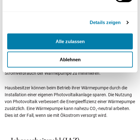
Der Stromverbrauch einer Wärmepumpe hängt stark von der
Details zeigen
Effizienz des Modells und der Bauweise des Hauses ab.
Erdreichwärmepumpen erreichen im Durchschnitt eine höhere
Effizienz von 4,1 im Vergleich zu Außenluft-Wärmepumpen mit 3,1.
Alle zulassen
Ein hoher Wärmebedarf führt in der Regel zu höheren Stromkosten
bei Wärmepumpen. Eine Photovoltaikanlage kann helfen, den
Stromverbrauch für die Wärmepumpe erheblich zu senken. Ein
Ablehnen
hydraulischer Abgleich der Heizung trägt dazu bei, den
Stromverbrauch der Wärmepumpe zu minimieren.
Hausbesitzer können beim Betrieb ihrer Wärmepumpe durch die
Installation einer eigenen Photovoltaikanlage sparen. Die Nutzung
von Photovoltaik verbessert die Energieeffizienz einer Wärmepumpe
zusätzlich. Eine Wärmepumpe kann nahezu CO₂-neutral arbeiten.
Dies ist der Fall, wenn sie mit Ökostrom versorgt wird.