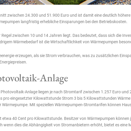
itt zwischen 24.300 und 51.900 Euro und ist damit eine deutlich höhere A
epumpen langfristig erhebliche Einsparungen bei den Betriebskosten.
der Regel zwischen 10 und 14 Jahren liegt. Das bedeutet, dass sich die Inve
iedrigem Wärmebedarf ist die Wirtschaftlichkeit von Wärmepumpen beson
ergie erzeugen, als sie Strom verbrauchen, was zu zusätzlichen Einspar
Energiepreisen.
otovoltaik-Anlage
 Photovoltaik-Anlage liegen je nach Stromtarif zwischen 1.257 Euro un
ss pro eingesetzter Kilowattstunde Strom 3 bis 5 Kilowattstunden Wärme
der Wärmepumpe. Mit speziellen Wärmepumpen-Stromtarifen können Hause
gt etwa 40 Cent pro Kilowattstunde. Besitzer von Wärmepumpen können jed
 wenn dies die Abhängigkeit von Stromanbietern erhöht, bietet es eine Mö