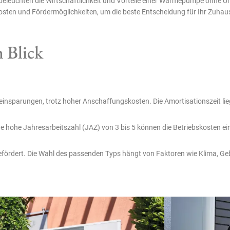
eleuchten die Wirtschaftlichkeit und Vorteile einer Wärmepumpe ohne Unt
osten und Fördermöglichkeiten, um die beste Entscheidung für Ihr Zuhaus
n Blick
nsparungen, trotz hoher Anschaffungskosten. Die Amortisationszeit lie
ine hohe Jahresarbeitszahl (JAZ) von 3 bis 5 können die Betriebskosten
efördert. Die Wahl des passenden Typs hängt von Faktoren wie Klima, 