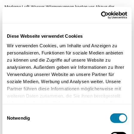
Moderne Luft-Wasser-Wärmepumpen kosten vor Abzug der
Förderung zwischen 27.000 € und 40.000 €. Diese Kosten können
jedoch durch staatliche Förderungen erheblich reduziert werden.
Die maximale Förderung für die Nachrüstung einer Wärmepumpe
beträgt bis zu 70 %.
Diese Webseite verwendet Cookies
Wir verwenden Cookies, um Inhalte und Anzeigen zu
Die Kosten für die Nachrüstung einer Wärmepumpe werden von
personalisieren, Funktionen für soziale Medien anbieten
verschiedenen Faktoren beeinflusst, darunter die Art und das
zu können und die Zugriffe auf unsere Website zu
Modell der Wärmepumpe sowie individuelle Gegebenheiten des
analysieren. Außerdem geben wir Informationen zu Ihrer
Gebäudes.
Verwendung unserer Website an unsere Partner für
soziale Medien, Werbung und Analysen weiter. Unsere
Partner führen diese Informationen möglicherweise mit
-Förderprogramme und Zuschüsse
weiteren Daten zusammen, die Sie ihnen bereitgestellt
haben oder die sie im Rahmen Ihrer Nutzung der Dienste
Staatliche Förderungen für energetische Sanierungen werden von
gesammelt haben.
Einwilligungsauswahl
KfW und Bafa bereitgestellt. Diese Förderungen betragen in der
Notwendig
Regel zwischen 30 % und 55 % der Anschaffungskosten.
Wärmepumpen zählen zu den regenerativ betriebenen
Heizungssystemen. Aus diesem Grund sind sie förderfähig.