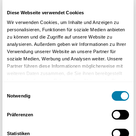
von bis zu 50 Prozent, wenn bestimmte Kriterien erfüllt sind. Diese
Förderungen machen die Umstellung auf Wärmepumpen finanziell
Diese Webseite verwendet Cookies
attraktiv und unterstützen die Energiewende.
Wir verwenden Cookies, um Inhalte und Anzeigen zu
personalisieren, Funktionen für soziale Medien anbieten
zu können und die Zugriffe auf unsere Website zu
– Heizungsaustausch-Bonus
analysieren. Außerdem geben wir Informationen zu Ihrer
Verwendung unserer Website an unsere Partner für
soziale Medien, Werbung und Analysen weiter. Unsere
Für den Austausch einer alten Gasetagenheizung kann ein Klima-
Geschwindigkeits-Bonus von 20 Prozent gewährt werden, wenn die
Partner führen diese Informationen möglicherweise mit
alte Heizung funktionsfähig ist. Seit 2024 gibt es spezielle staatliche
weiteren Daten zusammen, die Sie ihnen bereitgestellt
Förderprogramme, die zusätzliche Boni für eine schnelle Umstellung
haben oder die sie im Rahmen Ihrer Nutzung der Dienste
auf Wärmepumpen bieten, einschließlich eines
gesammelt haben.
Einwilligungsauswahl
Geschwindigkeitsbonus von bis zu 20 %.
Notwendig
Diese finanziellen Anreize im Rahmen des Heizungsaustausch-
Bonus können Hausbesitzern helfen, die Kosten für die Umstellung
Präferenzen
auf Wärmepumpen zu senken. Der Wechsel zu erneuerbaren
Heizsystemen wird somit nicht nur umweltfreundlicher, sondern
Statistiken
auch wirtschaftlich attraktiver.