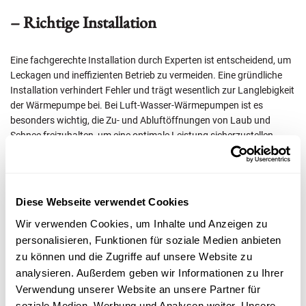
– Richtige Installation
Eine fachgerechte Installation durch Experten ist entscheidend, um
Leckagen und ineffizienten Betrieb zu vermeiden. Eine gründliche
Installation verhindert Fehler und trägt wesentlich zur Langlebigkeit
der Wärmepumpe bei. Bei Luft-Wasser-Wärmepumpen ist es
besonders wichtig, die Zu- und Abluftöffnungen von Laub und
Schnee freizuhalten, um eine optimale Leistung sicherzustellen.
– Regelmäßige Inspektion und Wartung
Diese Webseite verwendet Cookies
Wir verwenden Cookies, um Inhalte und Anzeigen zu
Eine jährliche Inspektion durch einen Fachmann gewährleistet, dass
personalisieren, Funktionen für soziale Medien anbieten
alle Komponenten der Wärmepumpe ordnungsgemäß
zu können und die Zugriffe auf unsere Website zu
funktionieren. Ein regelmäßiger Reinigungs- und
analysieren. Außerdem geben wir Informationen zu Ihrer
Entlüftungsprozess ist notwendig, um die Effizienz der
Wärmepumpe aufrechtzuerhalten.
Verwendung unserer Website an unsere Partner für
soziale Medien, Werbung und Analysen weiter. Unsere