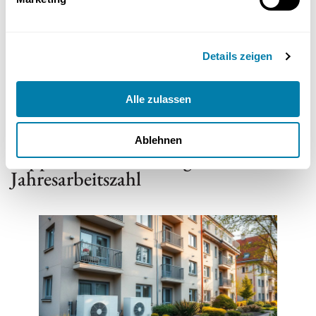
Wärmepumpen typischerweise eine JAZ von 4 bis 4,5 haben.
Wasser-Wasser-Wärmepumpen erreichen die höchste JAZ von bis
Details zeigen
zu 5. Die Wahl der Wasser-Wasser-Wärmepumpe hat daher einen
signifikanten Einfluss auf die erreichbare Jahresarbeitszahl. Es
lohnt sich also, die verschiedenen Typen und ihre typischen JAZ-
Alle zulassen
Werte zu vergleichen, um die effizienteste Lösung für Ihr Zuhause zu
finden.
Ablehnen
Tipps zur Verbesserung der
Jahresarbeitszahl