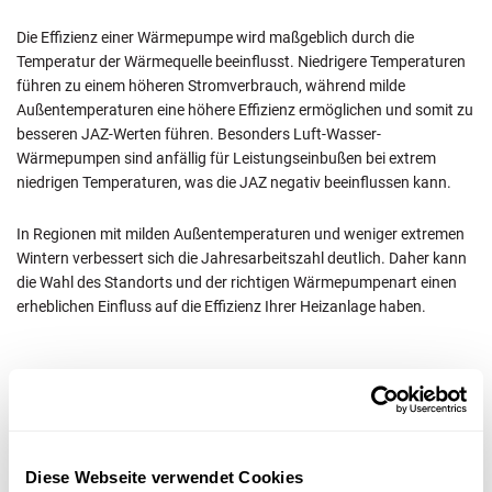
Die Effizienz einer Wärmepumpe wird maßgeblich durch die
Temperatur der Wärmequelle beeinflusst. Niedrigere Temperaturen
führen zu einem höheren Stromverbrauch, während milde
Außentemperaturen eine höhere Effizienz ermöglichen und somit zu
besseren JAZ-Werten führen. Besonders Luft-Wasser-
Wärmepumpen sind anfällig für Leistungseinbußen bei extrem
niedrigen Temperaturen, was die JAZ negativ beeinflussen kann.
In Regionen mit milden Außentemperaturen und weniger extremen
Wintern verbessert sich die Jahresarbeitszahl deutlich. Daher kann
die Wahl des Standorts und der richtigen Wärmepumpenart einen
erheblichen Einfluss auf die Effizienz Ihrer Heizanlage haben.
– Heiz- und Lüftungsverhalten
Das Heizverhalten der Nutzer hat einen signifikanten Einfluss auf
Diese Webseite verwendet Cookies
die Effizienz einer Wärmepumpe. Höhere Raumtemperaturen