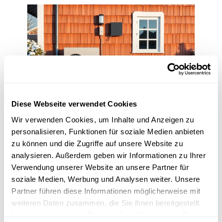
Diese Webseite verwendet Cookies
Die Dämmung von Wänden und Dächern trägt erheblich zur
Wir verwenden Cookies, um Inhalte und Anzeigen zu
Reduzierung der Heizlast bei, da gut isolierte Gebäude weniger
personalisieren, Funktionen für soziale Medien anbieten
Wärme verlieren. Dies senkt nicht nur den Energieverbrauch,
zu können und die Zugriffe auf unsere Website zu
sondern steigert auch die Effizienz der Wärmepumpe und führt so
analysieren. Außerdem geben wir Informationen zu Ihrer
zu niedrigeren Betriebskosten.
Verwendung unserer Website an unsere Partner für
soziale Medien, Werbung und Analysen weiter. Unsere
Partner führen diese Informationen möglicherweise mit
– Moderne Fenster für mehr Effizienz
weiteren Daten zusammen, die Sie ihnen bereitgestellt
haben oder die sie im Rahmen Ihrer Nutzung der Dienste