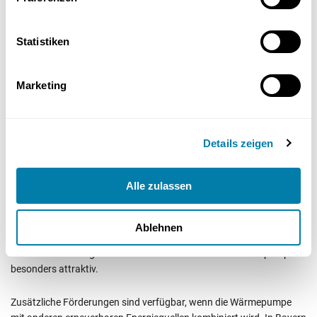
Beispielsweise können die Kosten für die Bohrungen, die für die
Installation notwendig sind, zusätzliche Ausgaben verursachen. Es
ist ratsam, sich im Vorfeld über die genauen Kosten und möglichen
Statistiken
Förderungen zu informieren, um eine fundierte Entscheidung treffen
zu können.
Marketing
– Fördermöglichkeiten
Details zeigen
In Bayern stehen verschiedene staatliche Förderprogramme zur
Verfügung, die die Installation von Grundwasserwärmepumpen
Alle zulassen
unterstützen. Diese Programme ermöglichen Zuschüsse von bis zu
70 % der Anschaffungskosten, wodurch die effektiven Kosten
erheblich sinken können. Die Kombination dieser
Ablehnen
Fördermöglichkeiten mit den Einsparungen durch die Nutzung
erneuerbarer Energien macht die Investition in eine Wärmepumpe
besonders attraktiv.
Zusätzliche Förderungen sind verfügbar, wenn die Wärmepumpe