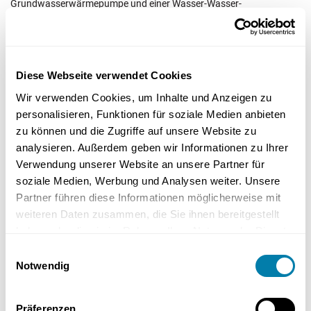
Grundwasserwärmepumpe und einer Wasser-Wasser-
Wärmepumpe können durch regionale und bundesweite
Förderungen signifikant gesenkt werden. Diese Förderungen
können einen erheblichen Teil der Anschaffungskosten abdecken
und somit die finanzielle Belastung reduzieren.
Diese Webseite verwendet Cookies
Wir verwenden Cookies, um Inhalte und Anzeigen zu
personalisieren, Funktionen für soziale Medien anbieten
– Kostenschätzung
zu können und die Zugriffe auf unsere Website zu
analysieren. Außerdem geben wir Informationen zu Ihrer
Die typischen Kosten für die Installation einer
Verwendung unserer Website an unsere Partner für
Grundwasserwärmepumpe umfassen mehrere Posten, darunter die
soziale Medien, Werbung und Analysen weiter. Unsere
Planung, die Bohrungen und die eigentliche Installation. Es ist
Partner führen diese Informationen möglicherweise mit
wichtig, diese Kosten frühzeitig zu kalkulieren, um mögliche
weiteren Daten zusammen, die Sie ihnen bereitgestellt
Einsparungen durch Förderungen optimal nutzen zu können. Eine
haben oder die sie im Rahmen Ihrer Nutzung der Dienste
sorgfältige Planung kann dabei helfen, unerwartete Ausgaben zu
gesammelt haben.
vermeiden und das Budget effektiv zu verwalten.
Einwilligungsauswahl
Notwendig
Die Installationskosten können je nach Wahl der Wärmepumpe und
den spezifischen Gegebenheiten der Installation variieren.
Präferenzen