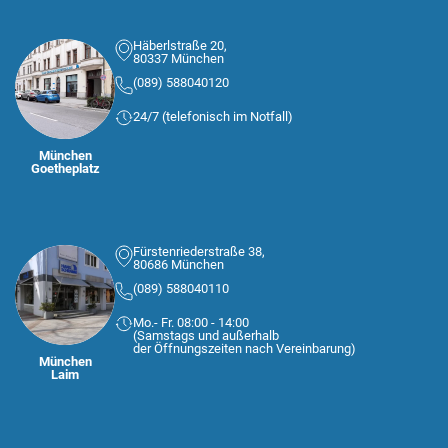
Häberlstraße 20,
80337 München
(089) 588040120
24/7 (telefonisch im Notfall)
München
Goetheplatz
Fürstenriederstraße 38,
80686 München
(089) 588040110
Mo.- Fr. 08:00 - 14:00
(Samstags und außerhalb
der Öffnungszeiten nach Vereinbarung)
München
Laim