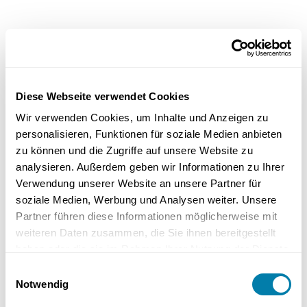
a) Anschaffungs- und Betriebskosten
Die Installation einer Luft-Luft-Wärmepumpe kann Gesamtkosten
von etwa 35.000 Euro verursachen. Durch staatliche Förderungen
Diese Webseite verwendet Cookies
sind jedoch Einsparungen von bis zu 70 Prozent möglich. Die reinen
Wir verwenden Cookies, um Inhalte und Anzeigen zu
Installationskosten variieren je nach Art der Wärmepumpe und
liegen bei Luftwärmepumpen zwischen 2.000 und 3.000 Euro.
personalisieren, Funktionen für soziale Medien anbieten
zu können und die Zugriffe auf unsere Website zu
Die Betriebskosten hängen maßgeblich von den Strompreisen ab,
analysieren. Außerdem geben wir Informationen zu Ihrer
die bei sinkenden Außentemperaturen in der Regel steigen. Eine
Verwendung unserer Website an unsere Partner für
regelmäßig gewartete Wärmepumpe kann jedoch helfen, die
soziale Medien, Werbung und Analysen weiter. Unsere
Betriebskosten zu senken und die Effizienz des Systems zu erhöhen.
Partner führen diese Informationen möglicherweise mit
weiteren Daten zusammen, die Sie ihnen bereitgestellt
haben oder die sie im Rahmen Ihrer Nutzung der Dienste
b) Förderprogramme und Zuschüsse
gesammelt haben.
Einwilligungsauswahl
Notwendig
Für den Austausch veralteter Heizsysteme stehen gezielte