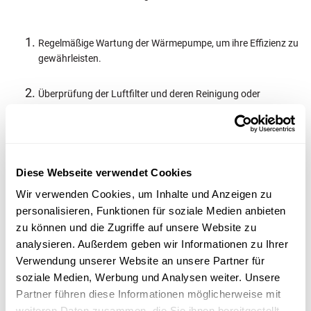
Regelmäßige Wartung der Wärmepumpe, um ihre Effizienz zu
gewährleisten.
Überprüfung der Luftfilter und deren Reinigung oder
Austausch, wenn nötig.
Kontrolle der Temperatur und des Drucks im System, um
sicherzustellen, dass alles ordnungsgemäß funktioniert.
Diese Webseite verwendet Cookies
Wir verwenden Cookies, um Inhalte und Anzeigen zu
Dokumentation aller Wartungsarbeiten für zukünftige
personalisieren, Funktionen für soziale Medien anbieten
Referenzen.
zu können und die Zugriffe auf unsere Website zu
analysieren. Außerdem geben wir Informationen zu Ihrer
Durch die Beachtung dieser Punkte kann die Lebensdauer der
Verwendung unserer Website an unsere Partner für
Wärmepumpe verlängert und ihre Leistung optimiert werden.
soziale Medien, Werbung und Analysen weiter. Unsere
Partner führen diese Informationen möglicherweise mit
Es ist auch wichtig, dass der Keller über eine zuverlässige
weiteren Daten zusammen, die Sie ihnen bereitgestellt