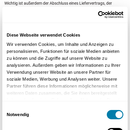
Wichtig ist außerdem der Abschluss eines Liefervertrags, der
Bedingungen zur Förderzusage für das Unternehmen enthält.
Bafa-Förderung für Luft-Luft-
Wärmepumpen
Diese Webseite verwendet Cookies
Wir verwenden Cookies, um Inhalte und Anzeigen zu
Die BAFA-Förderung für Luft-Luft-Wärmepumpen ist im Rahmen der
personalisieren, Funktionen für soziale Medien anbieten
BEG-Förderrichtlinie geregelt, die seit 2024 neue Bedingungen
zu können und die Zugriffe auf unsere Website zu
bietet. Diese Förderung wurde bis Ende 2023 angeboten, danach
erfolgte der Übergang zur KfW-Förderung.
analysieren. Außerdem geben wir Informationen zu Ihrer
Verwendung unserer Website an unsere Partner für
Ab 2024 können Antragsteller flexible Wechselmöglichkeiten
soziale Medien, Werbung und Analysen weiter. Unsere
zwischen der BAFA- und KfW-Förderung nutzen, ohne eine
Partner führen diese Informationen möglicherweise mit
Sperrfrist von sechs Monaten einhalten zu müssen. Dies bietet mehr
weiteren Daten zusammen, die Sie ihnen bereitgestellt
Flexibilität bei der Wahl der Förderprogramme.
haben oder die sie im Rahmen Ihrer Nutzung der Dienste
gesammelt haben.
Einwilligungsauswahl
Regionale Förderprogramme für
Notwendig
Luft-Luft-Wärmepumpen