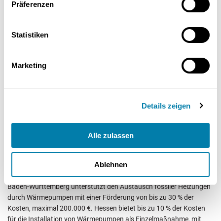
Präferenzen
Statistiken
Marketing
Details zeigen
In Deutschland gibt es zahlreiche regionale Förderprogramme, die
den Einbau von DX-Luft-Luft-Wärmepumpen unterstützen. In
Alle zulassen
Niedersachsen beispielsweise gibt es ein Programm, das Zuschüsse
zwischen 500 und 7.250 € für den Einbau von Wärmepumpen in
bestimmten Wohnquartieren bietet.
Ablehnen
Baden-Württemberg unterstützt den Austausch fossiler Heizungen
durch Wärmepumpen mit einer Förderung von bis zu 30 % der
Kosten, maximal 200.000 €. Hessen bietet bis zu 10 % der Kosten
für die Installation von Wärmepumpen als Einzelmaßnahme, mit