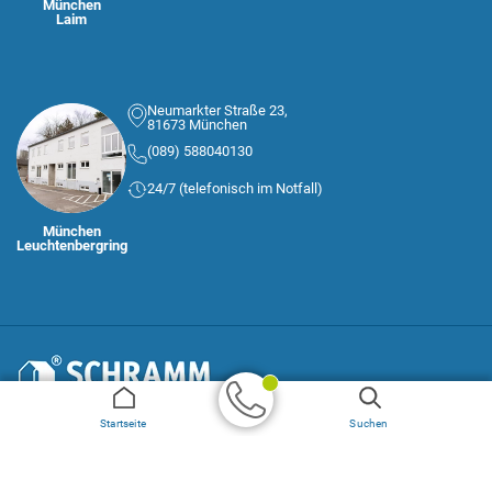
München
Laim
Neumarkter Straße 23,
81673 München
(089) 588040130
24/7 (telefonisch im Notfall)
München
Leuchtenbergring
© 2025 Hans Schramm GmbH
AGB
Startseite
Suchen
Impressum und Datenschutz