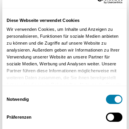
gewährleisten.
Infrarot-Fußbodenheizungen bieten kurze Aufheizzeiten, da sie
Diese Webseite verwendet Cookies
elektrisch betrieben werden und schnell betriebsbereit sind. Die
Wir verwenden Cookies, um Inhalte und Anzeigen zu
Materialien der Bodenbeläge beeinflussen die Aufheizzeit und
personalisieren, Funktionen für soziale Medien anbieten
Wärmeübertragung unterschiedlich. Eine optimale Dämmung unter
der Infrarot-Fußbodenheizung kann sowohl die Aufwärmzeit
zu können und die Zugriffe auf unsere Website zu
verkürzen als auch die Wärmeabgabe verbessern.
analysieren. Außerdem geben wir Informationen zu Ihrer
Verwendung unserer Website an unsere Partner für
Die Verwendung von Trittschalldämmungen kann die
soziale Medien, Werbung und Analysen weiter. Unsere
Wärmeverteilung der Infrarot-Fußbodenheizung unter Laminat
Partner führen diese Informationen möglicherweise mit
verbessern. Fliesen sind äußerst langlebig und bieten aufgrund ihrer
weiteren Daten zusammen, die Sie ihnen bereitgestellt
Struktur eine hervorragende Möglichkeit zur Wärmeleitung. Es gibt
haben oder die sie im Rahmen Ihrer Nutzung der Dienste
spezielle Empfehlungen zur maximalen Bodentemperatur für
gesammelt haben.
Einwilligungsauswahl
Holzbeläge, um Schäden und Verformungen zu vermeiden.
Notwendig
Energieeinsparung durch richtige
Wahl des Bodenbelags
Präferenzen