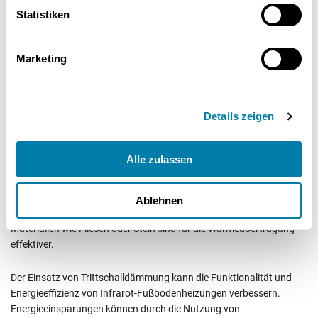
Statistiken
Marketing
Details zeigen
Alle zulassen
Die Wahl des Bodenbelags kann die Effizienz einer Infrarot-
Fußbodenheizung erheblich beeinflussen. Nicht alle Bodenbeläge
sind gleich gut geeignet; Materialien wie Linoleum und Teppich
Ablehnen
können die Effizienz verringern. Glatte und wärmeleitende
Materialien wie Fliesen oder Stein sind für die Wärmeübertragung
effektiver.
Der Einsatz von Trittschalldämmung kann die Funktionalität und
Energieeffizienz von Infrarot-Fußbodenheizungen verbessern.
Energieeinsparungen können durch die Nutzung von