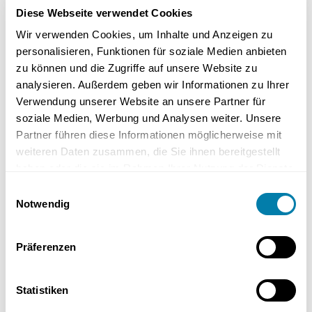
Diese Webseite verwendet Cookies
müssen sorgfältig platziert werden, um Lärmbelästigungen zu
vermeiden.
Wir verwenden Cookies, um Inhalte und Anzeigen zu
personalisieren, Funktionen für soziale Medien anbieten
zu können und die Zugriffe auf unsere Website zu
2) Platzbedarf
analysieren. Außerdem geben wir Informationen zu Ihrer
Verwendung unserer Website an unsere Partner für
soziale Medien, Werbung und Analysen weiter. Unsere
Infrarotheizungen benötigen weniger Platz, da sie an Wänden oder
Partner führen diese Informationen möglicherweise mit
Decken montiert werden können. Dies ist besonders vorteilhaft in
weiteren Daten zusammen, die Sie ihnen bereitgestellt
kleineren Wohnungen oder Räumen mit begrenztem Platzangebot.
haben oder die sie im Rahmen Ihrer Nutzung der Dienste
gesammelt haben.
Wärmepumpen hingegen erfordern zusätzliche äußere
Einwilligungsauswahl
Notwendig
Installationsflächen für die Außengeräte. Diese müssen in einer
bestimmten Entfernung zum Gebäude platziert werden, um
optimale Effizienz und minimale Lärmbelästigung zu gewährleisten.
Präferenzen
Die Platzierung der Außengeräte sollte sorgfältig geplant werden,
um störende Geräusche zu vermeiden.
Statistiken
Komfort und Lärmbelastung