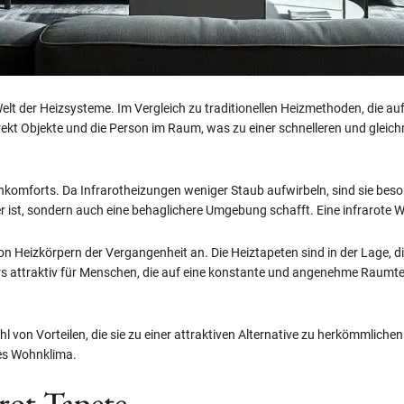
Welt der Heizsysteme. Im Vergleich zu traditionellen Heizmethoden, die a
rekt Objekte und die Person im Raum, was zu einer schnelleren und glei
hnkomforts. Da Infrarotheizungen weniger Staub aufwirbeln, sind sie beson
r ist, sondern auch eine behaglichere Umgebung schafft. Eine infrarote 
on Heizkörpern der Vergangenheit an. Die Heiztapeten sind in der Lage, 
rs attraktiv für Menschen, die auf eine konstante und angenehme Raumt
l von Vorteilen, die sie zu einer attraktiven Alternative zu herkömmlichen
res Wohnklima.
rot-Tapete