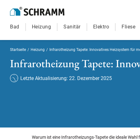
Bad
Heizung
Sanitär
Elektro
Fliese
Startseite
/
Heizung
/
Infrarotheizung Tapete: Innovatives Heizsystem fü
Infrarotheizung Tapete: Inn
Letzte Aktualisierung: 22. Dezember 2025
Warum ist eine Infrarotheizungs-Tapete die ideale Wah