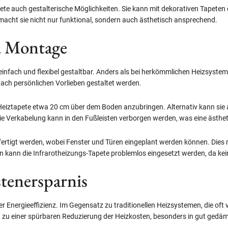
pete auch gestalterische Möglichkeiten. Sie kann mit dekorativen Tapete
acht sie nicht nur funktional, sondern auch ästhetisch ansprechend.
nd Montage
einfach und flexibel gestaltbar. Anders als bei herkömmlichen Heizsystemen
nach persönlichen Vorlieben gestaltet werden.
Heiztapete etwa 20 cm über dem Boden anzubringen. Alternativ kann sie 
e Verkabelung kann in den Fußleisten verborgen werden, was eine ästhet
ertigt werden, wobei Fenster und Türen eingeplant werden können. Dies m
n kann die Infrarotheizungs-Tapete problemlos eingesetzt werden, da kei
tenersparnis
ihrer Energieeffizienz. Im Gegensatz zu traditionellen Heizsystemen, die o
hrt zu einer spürbaren Reduzierung der Heizkosten, besonders in gut ge