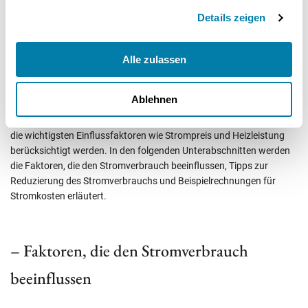
verschiedene Faktoren beeinflusst, einschließlich der Wattzahl,
Details zeigen
Raumgröße und Isolierung. Hohe Wattzahlen können zu erhöhten
Stromkosten führen, da mehr Energie verbraucht wird.
Infrarotheizungen sind jedoch in der Regel energieeffizienter als
Alle zulassen
viele herkömmliche Heizsysteme und wandeln einen Großteil der
Energie in Wärme um.
Ablehnen
Um die Betriebskosten einer Infrarotheizung zu berechnen, müssen
die wichtigsten Einflussfaktoren wie Strompreis und Heizleistung
berücksichtigt werden. In den folgenden Unterabschnitten werden
die Faktoren, die den Stromverbrauch beeinflussen, Tipps zur
Reduzierung des Stromverbrauchs und Beispielrechnungen für
Stromkosten erläutert.
– Faktoren, die den Stromverbrauch
beeinflussen