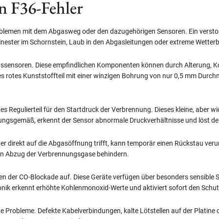
n F36-Fehler
Problemen mit dem Abgasweg oder den dazugehörigen Sensoren. Ein verstop
lnester im Schornstein, Laub in den Abgasleitungen oder extreme Wetter
assensoren. Diese empfindlichen Komponenten können durch Alterung, Kon
es rotes Kunststoffteil mit einer winzigen Bohrung von nur 0,5 mm Durchme
tes Regulierteil für den Startdruck der Verbrennung. Dieses kleine, aber wi
dnungsgemäß, erkennt der Sensor abnormale Druckverhältnisse und löst de
, der direkt auf die Abgasöffnung trifft, kann temporär einen Rückstau 
n Abzug der Verbrennungsgase behindern.
n der CO-Blockade auf. Diese Geräte verfügen über besonders sensible Si
tronik erkennt erhöhte Kohlenmonoxid-Werte und aktiviert sofort den Sc
che Probleme. Defekte Kabelverbindungen, kalte Lötstellen auf der Plati