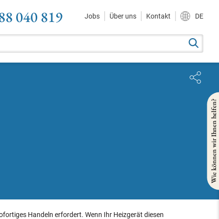
88 040 819
Jobs
Über uns
Kontakt
DE
Wie können wir Ihnen helfen?
 sofortiges Handeln erfordert. Wenn Ihr Heizgerät diesen