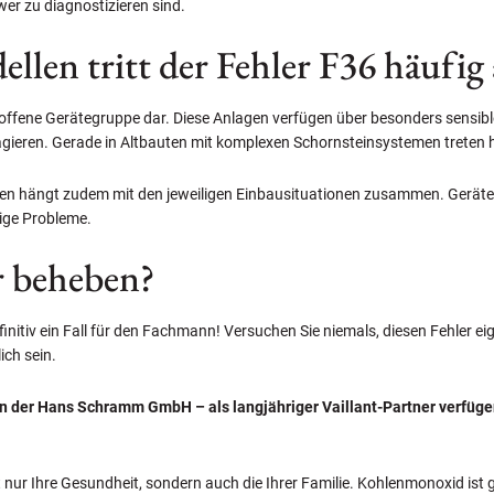
er zu diagnostizieren sind.
llen tritt der Fehler F36 häufig
roffene Gerätegruppe dar. Diese Anlagen verfügen über besonders sensi
gieren. Gerade in Altbauten mit komplexen Schornsteinsystemen treten 
ihen hängt zudem mit den jeweiligen Einbausituationen zusammen. Gerät
tige Probleme.
r beheben?
efinitiv ein Fall für den Fachmann! Versuchen Sie niemals, diesen Fehler 
ich sein.
n der Hans Schramm GmbH – als langjähriger Vaillant-Partner verfüg
nur Ihre Gesundheit, sondern auch die Ihrer Familie. Kohlenmonoxid ist g