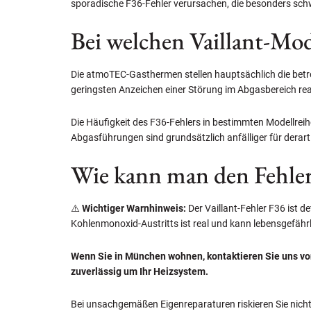
sporadische F36-Fehler verursachen, die besonders schw
Bei welchen Vaillant-Mode
Die atmoTEC-Gasthermen stellen hauptsächlich die bet
geringsten Anzeichen einer Störung im Abgasbereich rea
Die Häufigkeit des F36-Fehlers in bestimmten Modellre
Abgasführungen sind grundsätzlich anfälliger für derar
Wie kann man den Fehle
⚠️
Wichtiger Warnhinweis:
Der Vaillant-Fehler F36 ist d
Kohlenmonoxid-Austritts ist real und kann lebensgefährl
Wenn Sie in München wohnen, kontaktieren Sie uns vo
zuverlässig um Ihr Heizsystem.
Bei unsachgemäßen Eigenreparaturen riskieren Sie nicht 