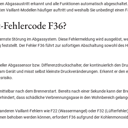
chen Abgasaustritt erkannt und alle Funktionen automatisch abgeschaltet.
en Vaillant-Modellen häufiger auftritt und weshalb Sie unbedingt einen 
t-Fehlercode F36?
ne ernste Störung im Abgassystem. Diese Fehlermeldung wird ausgelöst, we
eststellt. Der Fehler F36 führt zur sofortigen Abschaltung sowohl des 
zieller Abgassensor bzw. Differenzdruckschalter, der kontinuierlich den 
s am Gerät und misst selbst kleinste Druckveränderungen. Erkennt er de
srisiko.
mittelbar nach dem Brennerstart. Bereits nach einer Sekunde kann der B
verhindert, dass schädliche Verbrennungsgase in den Wohnbereich gelang
nderen Vaillant-Fehlern wie F22 (Wassermangel) oder F32 (Lüfterfehler), d
n behoben werden können, erfordert F36 aufgrund der Kohlenmonoxid-G