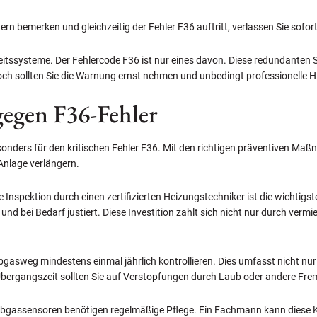
ern bemerken und gleichzeitig der Fehler F36 auftritt, verlassen Sie sofo
itssysteme. Der Fehlercode F36 ist nur eines davon. Diese redundanten 
ch sollten Sie die Warnung ernst nehmen und unbedingt professionelle H
egen F36-Fehler
besonders für den kritischen Fehler F36. Mit den richtigen präventiven Ma
-Anlage verlängern.
he Inspektion durch einen zertifizierten Heizungstechniker ist die wichti
und bei Bedarf justiert. Diese Investition zahlt sich nicht nur durch ver
gasweg mindestens einmal jährlich kontrollieren. Dies umfasst nicht nur 
bergangszeit sollten Sie auf Verstopfungen durch Laub oder andere Fre
Abgassensoren benötigen regelmäßige Pflege. Ein Fachmann kann diese Ko