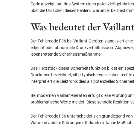
Code anzeigt, hat das System einen potenziell gefährli
über die Ursachen dieses Fehlers, warum er bei bestimmt
Was bedeutet der Vaillan
Der Fehlercode F36 bei Vaillant-Geräten signalisiert ei
erkennt oder abnormale Druckverhältnisse im Abgasweg f
lebensrettende Sicherheitsmaßnahme.
Das Herzstück dieser Sicherheitsfunktion bildet ein spe
Druckdose bezeichnet, sitzt typischerweise oben recht
interpretiert die Elektronik dies als potenzielles Sicherheit
Bei modernen Vaillant-Geräten erfolgt diese Prüfung un
problematische Werte meldet. Diese schnelle Reaktion 
Der Fehlercode F36 unterscheidet sich grundlegend von a
Während andere Störungen oft durch einfache Maßnahme