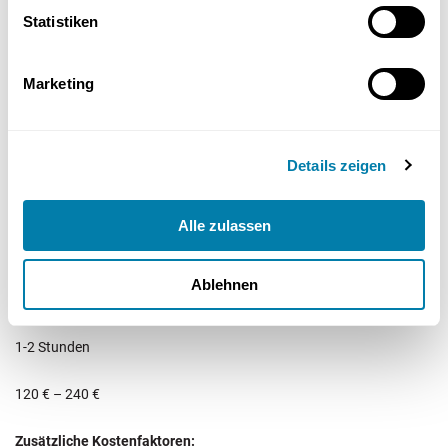
230 € – 400 €
Statistiken
Brennerreinigung und Wartung
Marketing
20 € – 50 €
2-3 Stunden
Details zeigen
170 € – 290 €
Alle zulassen
Flammenüberwachung austauschen
Ablehnen
40 € – 90 €
1-2 Stunden
120 € – 240 €
Zusätzliche Kostenfaktoren: