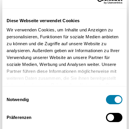
1-2 Stunden
Diese Webseite verwendet Cookies
110 € – 230 €
Wir verwenden Cookies, um Inhalte und Anzeigen zu
personalisieren, Funktionen für soziale Medien anbieten
Gasarmatur reparieren/tauschen
zu können und die Zugriffe auf unsere Website zu
analysieren. Außerdem geben wir Informationen zu Ihrer
120 € – 250 €
Verwendung unserer Website an unsere Partner für
soziale Medien, Werbung und Analysen weiter. Unsere
2-3 Stunden
Partner führen diese Informationen möglicherweise mit
weiteren Daten zusammen, die Sie ihnen bereitgestellt
280 € – 450 €
haben oder die sie im Rahmen Ihrer Nutzung der Dienste
gesammelt haben.
Einwilligungsauswahl
Steuergerät-Elektronik
Notwendig
80 € – 200 €
Präferenzen
1-2 Stunden