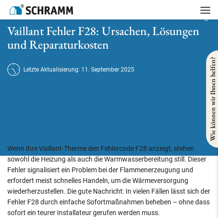
Startseite
/
Heizung
/
Vaillant Fehler F28: Ursachen, Lösungen und Reparaturkosten
Vaillant Fehler F28: Ursachen, Lösungen
und Reparaturkosten
Wie können wir Ihnen helfen?
Letzte Aktualisierung: 11. September 2025
Wenn Ihre Vaillant-Therme den Fehlercode F28 anzeigt, stehen
sowohl die Heizung als auch die Warmwasserbereitung still. Dieser
Fehler signalisiert ein Problem bei der Flammenerzeugung und
erfordert meist schnelles Handeln, um die Wärmeversorgung
wiederherzustellen. Die gute Nachricht: In vielen Fällen lässt sich der
Fehler F28 durch einfache Sofortmaßnahmen beheben – ohne dass
sofort ein teurer Installateur gerufen werden muss.