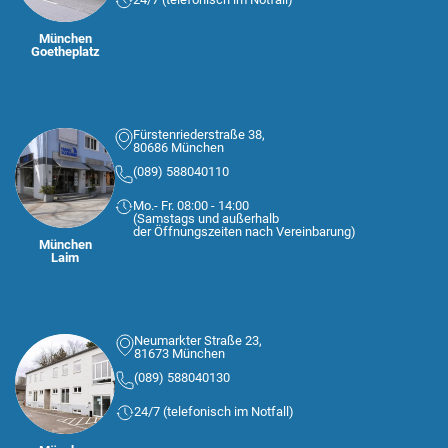
München
Goetheplatz
Fürstenriederstraße 38,
80686 München
(089) 588040110
Mo.- Fr. 08:00 - 14:00
(Samstags und außerhalb
der Öffnungszeiten nach Vereinbarung)
München
Laim
Neumarkter Straße 23,
81673 München
(089) 588040130
24/7 (telefonisch im Notfall)